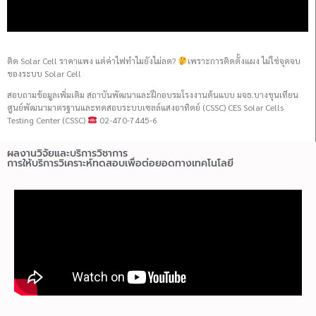
ติด Solar Cell ราคาแพง แต่ค่าไฟทำไมยังไม่ลด?
เพราะการติดตั้งแผง ไม่ใช่จุดจบ
ของระบบ Solar Cell
สอบถามข้อมูลเพิ่มเติม สถาบันพัฒนาและฝึกอบรมโรงงานต้นแบบ มจธ.บางขุนเทียน
ศูนย์พัฒนามาตรฐานและทดสอบระบบเซลล์แสงอาทิตย์ (CSSC) CES Solar Cells
Testing Center (CSSC)
02-470-7445-6
ผลงานวิจัยและบริการวิชาการ
การให้บริการวิเคราะห์ทดสอบเพื่อต่อยอดทางเทคโนโลยี