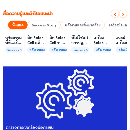
‹
›
สื่อความรู้และวิดีโอแนะนำ
ทั้งหมด
Success Story
พลังงานและสิ่งแวดล้อม
เครื่องมือแล
00:10
00:10
00:08
01:00
เล่นวิดีโอ
เล่นวิดีโอ
เล่นวิดีโอ
เล่นวิดีโอ
เล่นวิดีโอ
เล่น
นวัตกรรม
ติด Solar
ติด Solar
นี่ไม่ใช่แค่
เครื่อง
แนะนำ
ที่ดี…เริ่ม
Cell แล้ว
Cell ราคา
การปลูก
Solar
เครื่องมื
ต้นจาก
ลดค่าไฟ
แพง แต่
ผักแต่นี่
Simulator
วิเคราะห
Success Story
พลังงานและสิ่งแวดล้อม
พลังงานและสิ่งแวดล้อม
Success Story
พลังงานและสิ่งแวดล้อม
เครื่องม
ความร่วม
ได้จริง
ค่าไฟ
คือการ
มาตรฐาน
ทดสอบ
มือที่ใช่
หรือไม่?
ทำไมยัง
“ปลูก
Class A+
ของห้อง
ไม่ลด?
อนาคต”
ได้รับการ
ปฏิบัติ
ให้ป่า
รับรอง
การกลา
ต้นน้ำและ
มาตรฐาน
เพื่อการ
ชุมชน
ISO/IEC17025
วิเคราะห
พร้อมให้
กระบวน
บริการ
และสิ่ง
แล้ว
แวดล้อ
สรบ.มจ
ตารางการใช้เครื่องมือภายใน