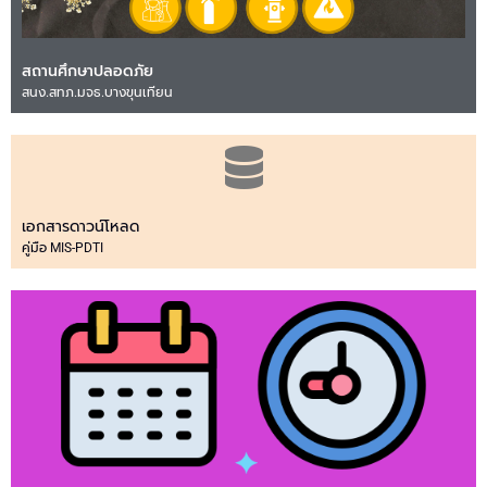
สถานศึกษาปลอดภัย
สนง.สทภ.มจธ.บางขุนเทียน
เอกสารดาวน์โหลด
คู่มือ MIS-PDTI