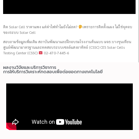
ติด Solar Cell ราคาแพง แต่ค่าไฟทำไมยังไม่ลด?
เพราะการติดตั้งแผง ไม่ใช่จุดจบ
ของระบบ Solar Cell
สอบถามข้อมูลเพิ่มเติม สถาบันพัฒนาและฝึกอบรมโรงงานต้นแบบ มจธ.บางขุนเทียน
ศูนย์พัฒนามาตรฐานและทดสอบระบบเซลล์แสงอาทิตย์ (CSSC) CES Solar Cells
Testing Center (CSSC)
02-470-7445-6
ผลงานวิจัยและบริการวิชาการ
การให้บริการวิเคราะห์ทดสอบเพื่อต่อยอดทางเทคโนโลยี