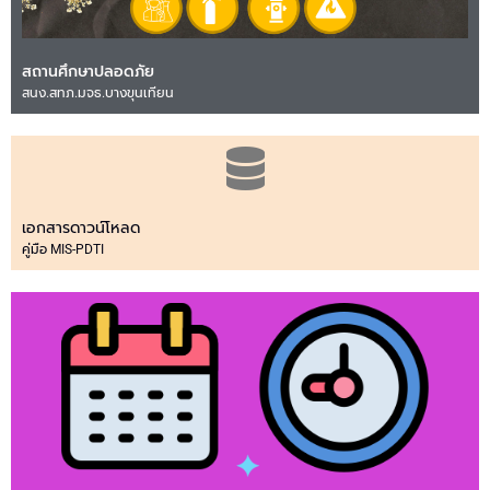
สถานศึกษาปลอดภัย
สนง.สทภ.มจธ.บางขุนเทียน
เอกสารดาวน์โหลด
คู่มือ MIS-PDTI