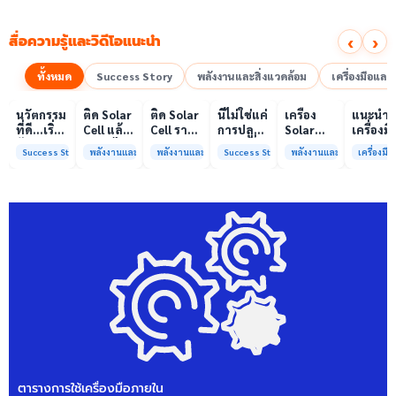
‹
›
สื่อความรู้และวิดีโอแนะนำ
ทั้งหมด
Success Story
พลังงานและสิ่งแวดล้อม
เครื่องมือแล
00:10
00:10
00:08
01:00
เล่นวิดีโอ
เล่นวิดีโอ
เล่นวิดีโอ
เล่นวิดีโอ
เล่นวิดีโอ
เล่น
นวัตกรรม
ติด Solar
ติด Solar
นี่ไม่ใช่แค่
เครื่อง
แนะนำ
ที่ดี…เริ่ม
Cell แล้ว
Cell ราคา
การปลูก
Solar
เครื่องมื
ต้นจาก
ลดค่าไฟ
แพง แต่
ผักแต่นี่
Simulator
วิเคราะห
Success Story
พลังงานและสิ่งแวดล้อม
พลังงานและสิ่งแวดล้อม
Success Story
พลังงานและสิ่งแวดล้อม
เครื่องม
ความร่วม
ได้จริง
ค่าไฟ
คือการ
มาตรฐาน
ทดสอบ
มือที่ใช่
หรือไม่?
ทำไมยัง
“ปลูก
Class A+
ของห้อง
ไม่ลด?
อนาคต”
ได้รับการ
ปฏิบัติ
ให้ป่า
รับรอง
การกลา
ต้นน้ำและ
มาตรฐาน
เพื่อการ
ชุมชน
ISO/IEC17025
วิเคราะห
พร้อมให้
กระบวน
บริการ
และสิ่ง
แล้ว
แวดล้อ
สรบ.มจ
ตารางการใช้เครื่องมือภายใน