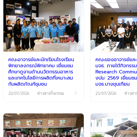
คณะอาจารย์และนักเรียนโรงเรียน
คณะของอาจารย์และนั
พิทยาลงกรณ์พิทยาคม เยี่ยมชม
มจธ. ภายใต้กิจกร
ศึกษาดูงานด้านนวัตกรรมอาหาร
Research Communi
และเทคโนโลยีการผลิตที่เหมาะสม
งปม. 2569 เยี่ยมชม
กับผลิตภัณฑ์ชุมชน
มจธ.บางขุนเทียน
22/07/2026
ข่าวสารกิจกรรม
21/07/2026
ข่าวสา