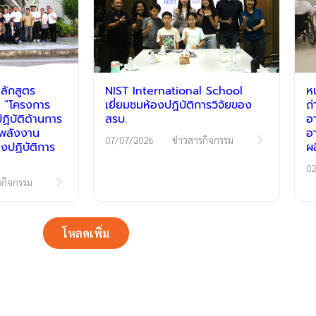
ลักสูตร
NIST International School
ห
 “โครงการ
เยี่ยมชมห้องปฏิบัติการวิจัยของ
ถ
ิบัติด้านการ
สรบ.
อ
ีพลังงาน
อ
07/07/2026
ข่าวสารกิจกรรม
งปฏิบัติการ
ผ
02
รกิจกรรม
โหลดเพิ่ม