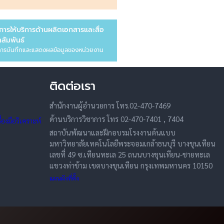
การให้บริการด้านผลิตเอกสารและสื่อ
สัมพันธ์
ารบันทึกและแสดงผลข้อมูลของหน่วยงาน
ติดต่อเรา
สำนักงานผู้อำนวยการ โทร.02-470-7469
ด้านบริการวิชาการ โทร 02-470-7401 , 7404
องมือวิเคราะห์
สถาบันพัฒนาและฝึกอบรมโรงงานต้นแบบ
มหาวิทยาลัยเทคโนโลยีพระจอมเกล้าธนบุรี บางขุนเทียน
เลขที่ 49 ซ.เทียนทะเล 25 ถนนบางขุนเทียน-ชายทะเล
แขวงท่าข้าม เขตบางขุนเทียน กรุงเทพมหานคร 10150
แผนผังที่ตั้ง