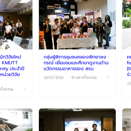
กวิจัยใหม่
กลุ่มผู้พิการชุมชนคลองพิทยาลง
ค
รม KMUTT
กรณ์ เยี่ยมชมและศึกษาดูงานด้าน
f
ty ประจำปี
นวัตกรรมอาหารของ สรบ.
(
หน่วยวิจัย
ร
20/07/2026
ข่าวสารกิจกรรม
13
รกิจกรรม