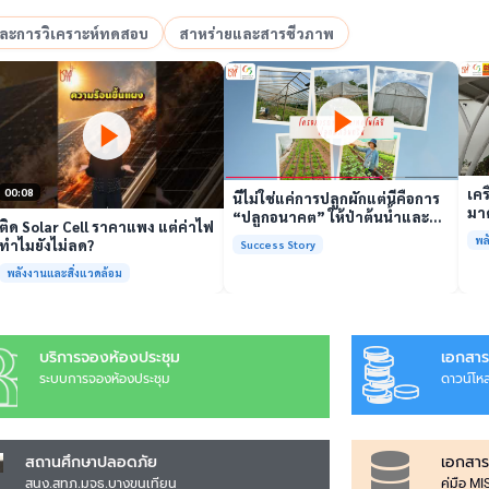
อและการวิเคราะห์ทดสอบ
สาหร่ายและสารชีวภาพ
เล่นวิดีโอ
เล่นวิดีโอ
เคร
00:08
นี่ไม่ใช่แค่การปลูกผักแต่นี่คือการ
มาต
“ปลูกอนาคต” ให้ป่าต้นน้ำและ
ติด Solar Cell ราคาแพง แต่ค่าไฟ
รั
ชุมชน
พล
ทำไมยังไม่ลด?
Success Story
พร้
พลังงานและสิ่งแวดล้อม
บริการจองห้องประชุม
เอกสาร
ระบบการจองห้องประชุม
ดาวน์โห
สถานศึกษาปลอดภัย
เอกสาร
สนง.สทภ.มจธ.บางขุนเทียน
คู่มือ M