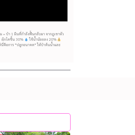
= ป่า 1 ผืนที่กำลังฟื้นกลับมา จากภูเขาหัว
ห้ ผักโตขึ้น 30%
ใช้น้ำน้อยลง 20%
แต่นี่คือการ “ปลูกอนาคต” ให้ป่าต้นน้ำและ