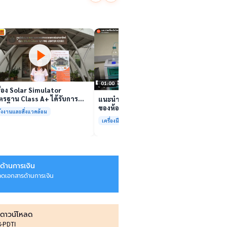
นักวิจ
ตีนสไป
YouTu
เล่นวิดีโอ
สาหร่
“เศรษ
เล่นวิดีโอ
01:00
ื่อง Solar Simulator
รฐาน Class A+ ได้รับการ
แนะนำเครื่องมือวิเคราะห์ทดสอบ
บรองมาตรฐาน ISO/IEC17025
ของห้องปฏิบัติการกลางเพื่อการ
ังงานและสิ่งแวดล้อม
อมให้บริการแล้ว
วิเคราะห์กระบวนการและสิ่ง
เครื่องมือและการวิเคราะห์ทดสอบ
แวดล้อม สรบ.มจธ.
ด้านการเงิน
ลดเอกสารด้านการเงิน
ดาวน์โหลด
IS-PDTI