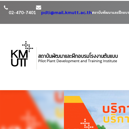
02-470-7401
pdti@mail.kmutt.ac.th
สถาบันพัฒนาและฝึกอบร