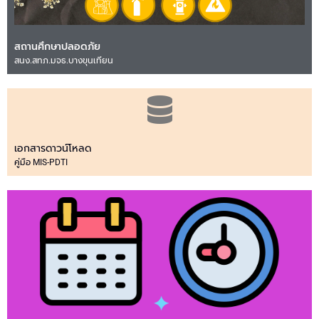
สถานศึกษาปลอดภัย
สนง.สทภ.มจธ.บางขุนเทียน
เอกสารดาวน์โหลด
คู่มือ MIS-PDTI