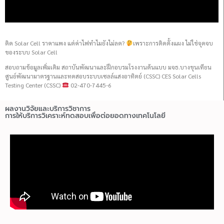
ติด Solar Cell ราคาแพง แต่ค่าไฟทำไมยังไม่ลด?
เพราะการติดตั้งแผง ไม่ใช่จุดจบ
ของระบบ Solar Cell
สอบถามข้อมูลเพิ่มเติม สถาบันพัฒนาและฝึกอบรมโรงงานต้นแบบ มจธ.บางขุนเทียน
ศูนย์พัฒนามาตรฐานและทดสอบระบบเซลล์แสงอาทิตย์ (CSSC) CES Solar Cells
Testing Center (CSSC)
02-470-7445-6
ผลงานวิจัยและบริการวิชาการ
การให้บริการวิเคราะห์ทดสอบเพื่อต่อยอดทางเทคโนโลยี