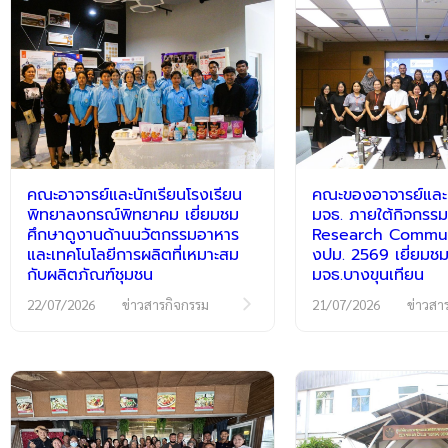
คณะอาจารย์และนักเรียนโรงเรียน
คณะของอาจารย์และนั
พิทยาลงกรณ์พิทยาคม เยี่ยมชม
มจธ. ภายใต้กิจกร
ศึกษาดูงานด้านนวัตกรรมอาหาร
Research Communi
และเทคโนโลยีการผลิตที่เหมาะสม
งปม. 2569 เยี่ยมชม
กับผลิตภัณฑ์ชุมชน
มจธ.บางขุนเทียน
22/07/2026
ข่าวสารกิจกรรม
21/07/2026
ข่าวสา