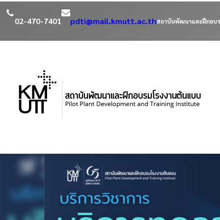
02-470-7401
pdti@mail.kmutt.ac.th
สถาบันพัฒนาและฝึกอบร