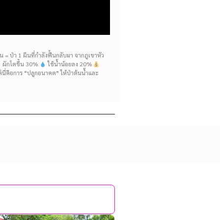
= ป่า 1 ผืนที่กำลังฟื้นกลับมา จากภูเขาหัว
ห้ ผักโตขึ้น 30%
ใช้น้ำน้อยลง 20%
แต่นี่คือการ “ปลูกอนาคต” ให้ป่าต้นน้ำและ