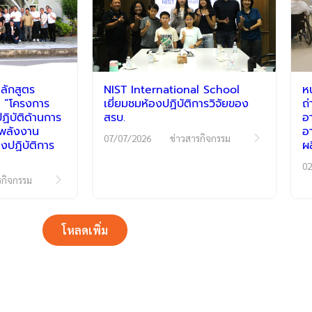
ลักสูตร
NIST International School
ห
 “โครงการ
เยี่ยมชมห้องปฏิบัติการวิจัยของ
ถ
ิบัติด้านการ
สรบ.
อ
ีพลังงาน
อ
07/07/2026
ข่าวสารกิจกรรม
งปฏิบัติการ
ผ
02
รกิจกรรม
โหลดเพิ่ม