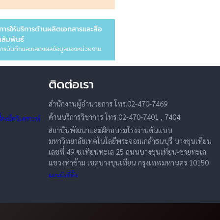
การให้บริการด้านผลิตเอกสารและสื่อ
สัมพันธ์
ารบันทึกและแสดงผลข้อมูลของหน่วยงาน
ติดต่อเรา
สำนักงานผู้อำนวยการ โทร.02-470-7469
ด้านบริการวิชาการ โทร 02-470-7401 , 7404
องมือวิเคราะห์
สถาบันพัฒนาและฝึกอบรมโรงงานต้นแบบ
มหาวิทยาลัยเทคโนโลยีพระจอมเกล้าธนบุรี บางขุนเทียน
เลขที่ 49 ซ.เทียนทะเล 25 ถนนบางขุนเทียน-ชายทะเล
แขวงท่าข้าม เขตบางขุนเทียน กรุงเทพมหานคร 10150
แผนผังที่ตั้ง