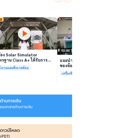
นักวิจ
ตีนสไป
YouTu
เล่นวิดีโอ
สาหร่
“เศรษ
เล่นวิดีโอ
01:00
ื่อง Solar Simulator
รฐาน Class A+ ได้รับการ
แนะนำเครื่องมือวิเคราะห์ทดสอบ
บรองมาตรฐาน ISO/IEC17025
ของห้องปฏิบัติการกลางเพื่อการ
ังงานและสิ่งแวดล้อม
อมให้บริการแล้ว
วิเคราะห์กระบวนการและสิ่ง
เครื่องมือและการวิเคราะห์ทดสอบ
แวดล้อม สรบ.มจธ.
ด้านการเงิน
ลดเอกสารด้านการเงิน
ดาวน์โหลด
IS-PDTI