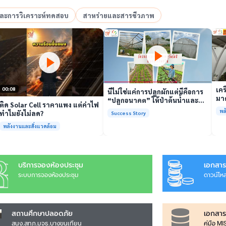
อและการวิเคราะห์ทดสอบ
สาหร่ายและสารชีวภาพ
เล่นวิดีโอ
เล่นวิดีโอ
เคร
00:08
นี่ไม่ใช่แค่การปลูกผักแต่นี่คือการ
มาต
“ปลูกอนาคต” ให้ป่าต้นน้ำและ
ติด Solar Cell ราคาแพง แต่ค่าไฟ
รั
ชุมชน
พล
ทำไมยังไม่ลด?
Success Story
พร้
พลังงานและสิ่งแวดล้อม
บริการจองห้องประชุม
เอกสาร
ระบบการจองห้องประชุม
ดาวน์โห
สถานศึกษาปลอดภัย
เอกสาร
สนง.สทภ.มจธ.บางขุนเทียน
คู่มือ M