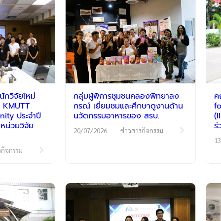
กวิจัยใหม่
กลุ่มผู้พิการชุมชนคลองพิทยาลง
ค
รม KMUTT
กรณ์ เยี่ยมชมและศึกษาดูงานด้าน
f
ty ประจำปี
นวัตกรรมอาหารของ สรบ.
(
หน่วยวิจัย
ร
20/07/2026
ข่าวสารกิจกรรม
13
รกิจกรรม