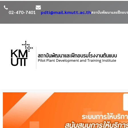
02-470-7401
pdti@mail.kmutt.ac.th
สถาบันพัฒนาและฝึกอบร