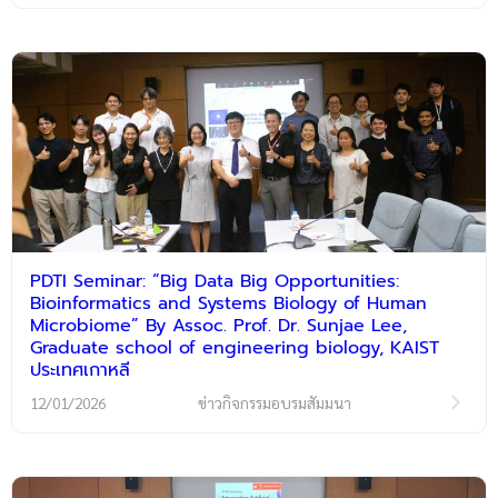
PDTI Seminar: “Big Data Big Opportunities:
Bioinformatics and Systems Biology of Human
Microbiome” By Assoc. Prof. Dr. Sunjae Lee,
Graduate school of engineering biology, KAIST
ประเทศเกาหลี
12/01/2026
ข่าวกิจกรรมอบรมสัมมนา