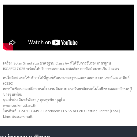
เครื่อง Solar Simulator มาตรฐาน Class A+ ที่ได้รับการรับรองมาตรฐาน
ISO/IEC17025 พร้อมให้บริการทดสอบแผงเซลล์แสงอาทิตย์ขนาดเกิน 2 เมตร
สนใจติดต่อขอใช้บริการได้ที่ศูนย์พัฒนามาตรฐานและทดสอบระบบเซลล์แสงอาทิตย์
(CSSC)
สถาบันพัฒนาและฝึกอบรมโรงงานต้นแบบ มหาวิทยาลัยเทคโนโลยีพระจอมเกล้าธนบุรี
บางขุนเทียน
คุณน้ำฝน อินทร์พัตรา / คุณสุรพัศ บุญโต
www.ces.kmutt.ac.th
โทรศัพท์ 0-2470-7445-6 Facebook: CES Solar Cells Testing Center (CSSC)
Line: @cssc-kmutt