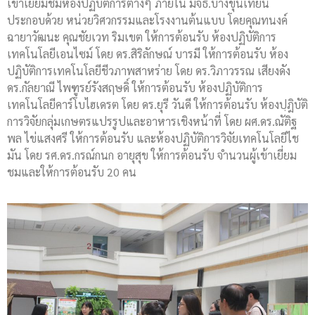
เข้าเยี่ยมชมห้องปฏิบัติการต่างๆ ภายใน มจธ.บางขุนเทียน
ประกอบด้วย หน่วยวิศวกรรมและโรงงานต้นแบบ โดยคุณทนงค์
ฉายาวัฒนะ คุณชัยเวท ริมเขต ให้การต้อนรับ ห้องปฏิบัติการ
เทคโนโลยีเอนไซม์ โดย ดร.สิริลักษณ์ บารมี ให้การต้อนรับ ห้อง
ปฏิบัติการเทคโนโลยีชีวภาพสาหร่าย โดย ดร.วิภาวรรณ เสียงดัง
ดร.กัลยาณี ไพฑูรย์รังสฤษดิ์ ให้การต้อนรับ ห้องปฏิบัติการ
เทคโนโลยีคาร์โบไฮเดรต โดย ดร.ยุรี วันดี ให้การต้อนรับ ห้องปฺฎิบัติ
การวิจัยกลุ่มเกษตรแปรรูปและอาหารเชิงหน้าที่ โดย ผศ.ดร.ณัติฐ
พล ไข่แสงศรี ให้การต้อนรับ และห้องปฏิบัติการวิจัยเทคโนโลยีไช
มัน โดย รศ.ดร.กรณ์กนก อายุสุข ให้การต้อนรับ จำนวนผู้เข้าเยี่ยม
ชมและให้การต้อนรับ 20 คน