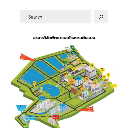
ค้
น
ห
า
อาคารวิจัยพัฒนาและโรงงานต้นแบบ