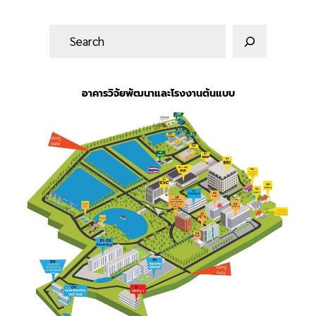
ค้
น
ห
า
อาคารวิจัยพัฒนาและโรงงานต้นแบบ