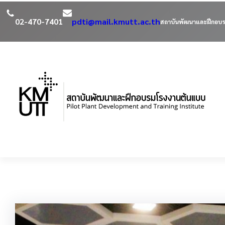
ข้าม
ไป
02-470-7401
pdti@mail.kmutt.ac.th
สถาบันพัฒนาและฝึกอบร
ยัง
เนื้อหา