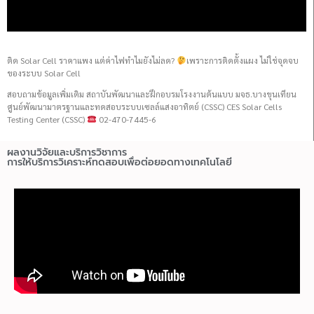
ติด Solar Cell ราคาแพง แต่ค่าไฟทำไมยังไม่ลด?
เพราะการติดตั้งแผง ไม่ใช่จุดจบ
ของระบบ Solar Cell
สอบถามข้อมูลเพิ่มเติม สถาบันพัฒนาและฝึกอบรมโรงงานต้นแบบ มจธ.บางขุนเทียน
ศูนย์พัฒนามาตรฐานและทดสอบระบบเซลล์แสงอาทิตย์ (CSSC) CES Solar Cells
Testing Center (CSSC)
02-470-7445-6
ผลงานวิจัยและบริการวิชาการ
การให้บริการวิเคราะห์ทดสอบเพื่อต่อยอดทางเทคโนโลยี