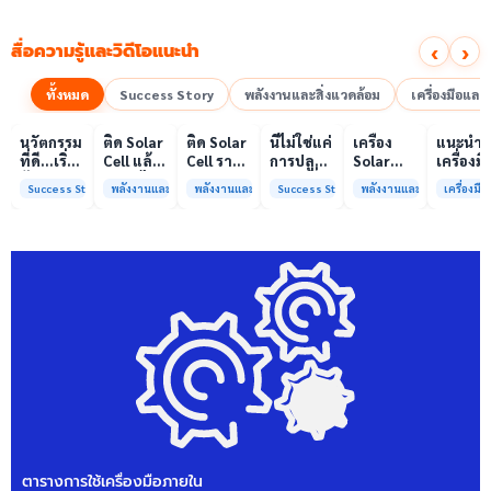
‹
›
สื่อความรู้และวิดีโอแนะนำ
ทั้งหมด
Success Story
พลังงานและสิ่งแวดล้อม
เครื่องมือแล
00:10
00:10
00:08
01:00
เล่นวิดีโอ
เล่นวิดีโอ
เล่นวิดีโอ
เล่นวิดีโอ
เล่นวิดีโอ
เล่น
นวัตกรรม
ติด Solar
ติด Solar
นี่ไม่ใช่แค่
เครื่อง
แนะนำ
ที่ดี…เริ่ม
Cell แล้ว
Cell ราคา
การปลูก
Solar
เครื่องมื
ต้นจาก
ลดค่าไฟ
แพง แต่
ผักแต่นี่
Simulator
วิเคราะห
Success Story
พลังงานและสิ่งแวดล้อม
พลังงานและสิ่งแวดล้อม
Success Story
พลังงานและสิ่งแวดล้อม
เครื่องม
ความร่วม
ได้จริง
ค่าไฟ
คือการ
มาตรฐาน
ทดสอบ
มือที่ใช่
หรือไม่?
ทำไมยัง
“ปลูก
Class A+
ของห้อง
ไม่ลด?
อนาคต”
ได้รับการ
ปฏิบัติ
ให้ป่า
รับรอง
การกลา
ต้นน้ำและ
มาตรฐาน
เพื่อการ
ชุมชน
ISO/IEC17025
วิเคราะห
พร้อมให้
กระบวน
บริการ
และสิ่ง
แล้ว
แวดล้อ
สรบ.มจ
ตารางการใช้เครื่องมือภายใน