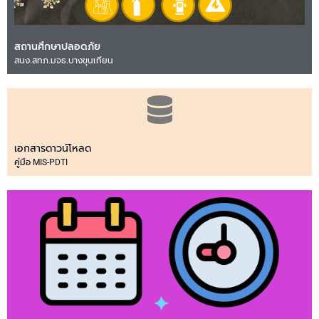
สถานศึกษาปลอดภัย
สนง.สทภ.มจธ.บางขุนเทียน
เอกสารดาวน์โหลด
คู่มือ MIS-PDTI