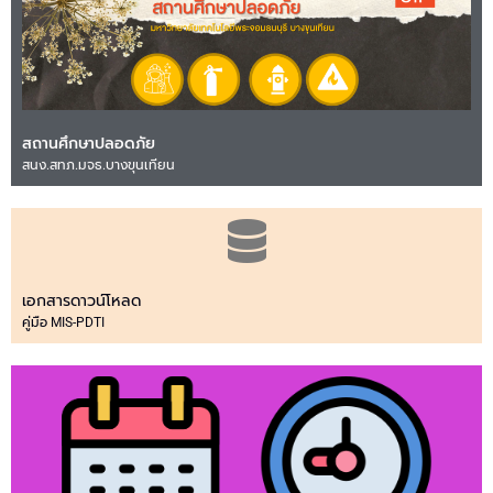
สถานศึกษาปลอดภัย
สนง.สทภ.มจธ.บางขุนเทียน
เอกสารดาวน์โหลด
คู่มือ MIS-PDTI