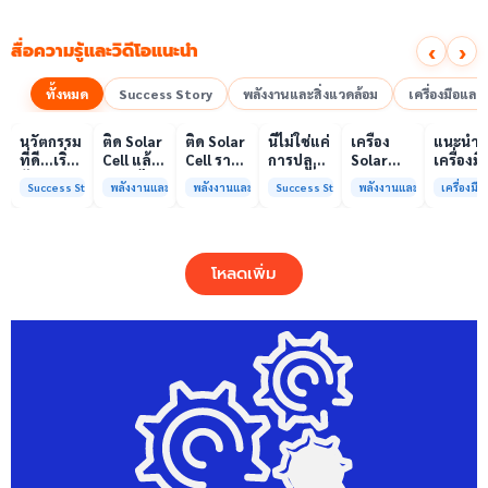
‹
›
สื่อความรู้และวิดีโอแนะนำ
ทั้งหมด
Success Story
พลังงานและสิ่งแวดล้อม
เครื่องมือแล
00:10
00:10
00:08
01:00
เล่นวิดีโอ
เล่นวิดีโอ
เล่นวิดีโอ
เล่นวิดีโอ
เล่นวิดีโอ
เล่น
นวัตกรรม
ติด Solar
ติด Solar
นี่ไม่ใช่แค่
เครื่อง
แนะนำ
ที่ดี…เริ่ม
Cell แล้ว
Cell ราคา
การปลูก
Solar
เครื่องมื
ต้นจาก
ลดค่าไฟ
แพง แต่
ผักแต่นี่
Simulator
วิเคราะห
Success Story
พลังงานและสิ่งแวดล้อม
พลังงานและสิ่งแวดล้อม
Success Story
พลังงานและสิ่งแวดล้อม
เครื่องม
ความร่วม
ได้จริง
ค่าไฟ
คือการ
มาตรฐาน
ทดสอบ
มือที่ใช่
หรือไม่?
ทำไมยัง
“ปลูก
Class A+
ของห้อง
ไม่ลด?
อนาคต”
ได้รับการ
ปฏิบัติ
ให้ป่า
รับรอง
การกลา
โหลดเพิ่ม
ต้นน้ำและ
มาตรฐาน
เพื่อการ
ชุมชน
ISO/IEC17025
วิเคราะห
พร้อมให้
กระบวน
บริการ
และสิ่ง
แล้ว
แวดล้อ
สรบ.มจ