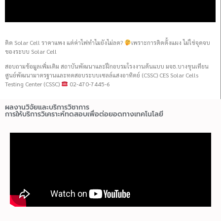
ติด Solar Cell ราคาแพง แต่ค่าไฟทำไมยังไม่ลด?
เพราะการติดตั้งแผง ไม่ใช่จุดจบ
ของระบบ Solar Cell
สอบถามข้อมูลเพิ่มเติม สถาบันพัฒนาและฝึกอบรมโรงงานต้นแบบ มจธ.บางขุนเทียน
ศูนย์พัฒนามาตรฐานและทดสอบระบบเซลล์แสงอาทิตย์ (CSSC) CES Solar Cells
Testing Center (CSSC)
02-470-7445-6
ผลงานวิจัยและบริการวิชาการ
การให้บริการวิเคราะห์ทดสอบเพื่อต่อยอดทางเทคโนโลยี