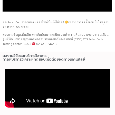
ติด Solar Cell ราคาแพง แต่ค่าไฟทำไมยังไม่ลด?
เพราะการติดตั้งแผง ไม่ใช่จุดจบ
ของระบบ Solar Cell
สอบถามข้อมูลเพิ่มเติม สถาบันพัฒนาและฝึกอบรมโรงงานต้นแบบ มจธ.บางขุนเทียน
ศูนย์พัฒนามาตรฐานและทดสอบระบบเซลล์แสงอาทิตย์ (CSSC) CES Solar Cells
Testing Center (CSSC)
02-470-7445-6
ผลงานวิจัยและบริการวิชาการ
การให้บริการวิเคราะห์ทดสอบเพื่อต่อยอดทางเทคโนโลยี