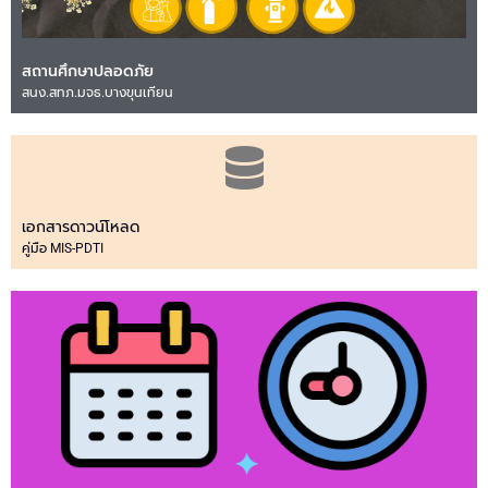
สถานศึกษาปลอดภัย
สนง.สทภ.มจธ.บางขุนเทียน
เอกสารดาวน์โหลด
คู่มือ MIS-PDTI