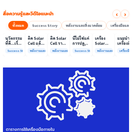
‹
›
สื่อความรู้และวิดีโอแนะนำ
ทั้งหมด
Success Story
พลังงานและสิ่งแวดล้อม
เครื่องมือแล
00:10
00:10
00:08
01:00
เล่นวิดีโอ
เล่นวิดีโอ
เล่นวิดีโอ
เล่นวิดีโอ
เล่นวิดีโอ
เล่น
นวัตกรรม
ติด Solar
ติด Solar
นี่ไม่ใช่แค่
เครื่อง
แนะนำ
ที่ดี…เริ่ม
Cell แล้ว
Cell ราคา
การปลูก
Solar
เครื่องมื
ต้นจาก
ลดค่าไฟ
แพง แต่
ผักแต่นี่
Simulator
วิเคราะห
Success Story
พลังงานและสิ่งแวดล้อม
พลังงานและสิ่งแวดล้อม
Success Story
พลังงานและสิ่งแวดล้อม
เครื่องม
ความร่วม
ได้จริง
ค่าไฟ
คือการ
มาตรฐาน
ทดสอบ
มือที่ใช่
หรือไม่?
ทำไมยัง
“ปลูก
Class A+
ของห้อง
ไม่ลด?
อนาคต”
ได้รับการ
ปฏิบัติ
ให้ป่า
รับรอง
การกลา
ต้นน้ำและ
มาตรฐาน
เพื่อการ
ชุมชน
ISO/IEC17025
วิเคราะห
พร้อมให้
กระบวน
บริการ
และสิ่ง
แล้ว
แวดล้อ
สรบ.มจ
ตารางการใช้เครื่องมือภายใน