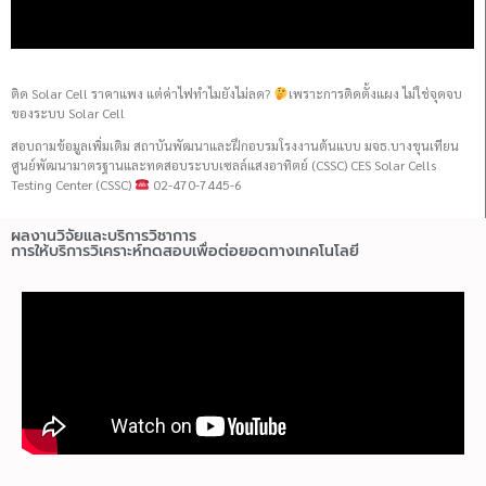
ติด Solar Cell ราคาแพง แต่ค่าไฟทำไมยังไม่ลด?
เพราะการติดตั้งแผง ไม่ใช่จุดจบ
ของระบบ Solar Cell
สอบถามข้อมูลเพิ่มเติม สถาบันพัฒนาและฝึกอบรมโรงงานต้นแบบ มจธ.บางขุนเทียน
ศูนย์พัฒนามาตรฐานและทดสอบระบบเซลล์แสงอาทิตย์ (CSSC) CES Solar Cells
Testing Center (CSSC)
02-470-7445-6
ผลงานวิจัยและบริการวิชาการ
การให้บริการวิเคราะห์ทดสอบเพื่อต่อยอดทางเทคโนโลยี