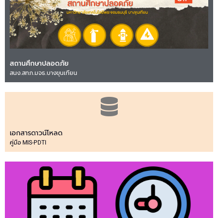
สถานศึกษาปลอดภัย
สนง.สทภ.มจธ.บางขุนเทียน
เอกสารดาวน์โหลด
คู่มือ MIS-PDTI