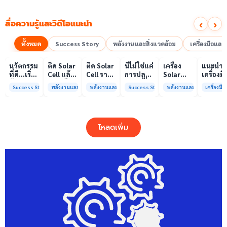
‹
›
สื่อความรู้และวิดีโอแนะนำ
ทั้งหมด
Success Story
พลังงานและสิ่งแวดล้อม
เครื่องมือแล
00:10
00:10
00:08
01:00
เล่นวิดีโอ
เล่นวิดีโอ
เล่นวิดีโอ
เล่นวิดีโอ
เล่นวิดีโอ
เล่น
นวัตกรรม
ติด Solar
ติด Solar
นี่ไม่ใช่แค่
เครื่อง
แนะนำ
ที่ดี…เริ่ม
Cell แล้ว
Cell ราคา
การปลูก
Solar
เครื่องมื
ต้นจาก
ลดค่าไฟ
แพง แต่
ผักแต่นี่
Simulator
วิเคราะห
Success Story
พลังงานและสิ่งแวดล้อม
พลังงานและสิ่งแวดล้อม
Success Story
พลังงานและสิ่งแวดล้อม
เครื่องม
ความร่วม
ได้จริง
ค่าไฟ
คือการ
มาตรฐาน
ทดสอบ
มือที่ใช่
หรือไม่?
ทำไมยัง
“ปลูก
Class A+
ของห้อง
ไม่ลด?
อนาคต”
ได้รับการ
ปฏิบัติ
ให้ป่า
รับรอง
การกลา
โหลดเพิ่ม
ต้นน้ำและ
มาตรฐาน
เพื่อการ
ชุมชน
ISO/IEC17025
วิเคราะห
พร้อมให้
กระบวน
บริการ
และสิ่ง
แล้ว
แวดล้อ
สรบ.มจ