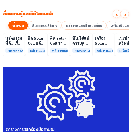
‹
›
สื่อความรู้และวิดีโอแนะนำ
ทั้งหมด
Success Story
พลังงานและสิ่งแวดล้อม
เครื่องมือแล
00:10
00:10
00:08
01:00
เล่นวิดีโอ
เล่นวิดีโอ
เล่นวิดีโอ
เล่นวิดีโอ
เล่นวิดีโอ
เล่น
นวัตกรรม
ติด Solar
ติด Solar
นี่ไม่ใช่แค่
เครื่อง
แนะนำ
ที่ดี…เริ่ม
Cell แล้ว
Cell ราคา
การปลูก
Solar
เครื่องมื
ต้นจาก
ลดค่าไฟ
แพง แต่
ผักแต่นี่
Simulator
วิเคราะห
Success Story
พลังงานและสิ่งแวดล้อม
พลังงานและสิ่งแวดล้อม
Success Story
พลังงานและสิ่งแวดล้อม
เครื่องม
ความร่วม
ได้จริง
ค่าไฟ
คือการ
มาตรฐาน
ทดสอบ
มือที่ใช่
หรือไม่?
ทำไมยัง
“ปลูก
Class A+
ของห้อง
ไม่ลด?
อนาคต”
ได้รับการ
ปฏิบัติ
ให้ป่า
รับรอง
การกลา
ต้นน้ำและ
มาตรฐาน
เพื่อการ
ชุมชน
ISO/IEC17025
วิเคราะห
พร้อมให้
กระบวน
บริการ
และสิ่ง
แล้ว
แวดล้อ
สรบ.มจ
ตารางการใช้เครื่องมือภายใน