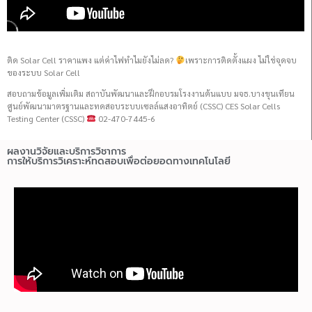
ติด Solar Cell ราคาแพง แต่ค่าไฟทำไมยังไม่ลด?
เพราะการติดตั้งแผง ไม่ใช่จุดจบ
ของระบบ Solar Cell
สอบถามข้อมูลเพิ่มเติม สถาบันพัฒนาและฝึกอบรมโรงงานต้นแบบ มจธ.บางขุนเทียน
ศูนย์พัฒนามาตรฐานและทดสอบระบบเซลล์แสงอาทิตย์ (CSSC) CES Solar Cells
Testing Center (CSSC)
02-470-7445-6
ผลงานวิจัยและบริการวิชาการ
การให้บริการวิเคราะห์ทดสอบเพื่อต่อยอดทางเทคโนโลยี