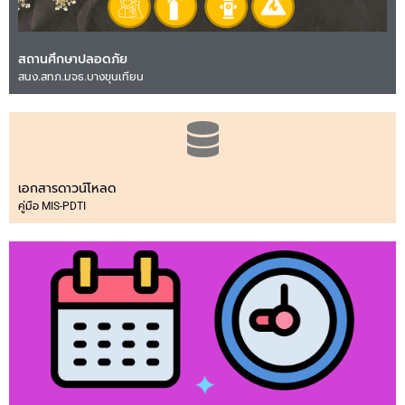
สถานศึกษาปลอดภัย
สนง.สทภ.มจธ.บางขุนเทียน
เอกสารดาวน์โหลด
คู่มือ MIS-PDTI