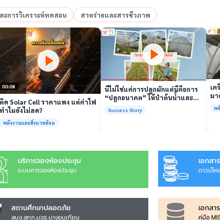
อและการวิเคราะห์ทดสอบ
สาหร่ายและสารชีวภาพ
เล่นวิดีโอ
เล่นวิดีโอ
เคร
00:08
นี่ไม่ใช่แค่การปลูกผักแต่นี่คือการ
มาต
“ปลูกอนาคต” ให้ป่าต้นน้ำและ
ติด Solar Cell ราคาแพง แต่ค่าไฟ
รั
ชุมชน
พล
ทำไมยังไม่ลด?
Success Story
พร้
พลังงานและสิ่งแวดล้อม
บริการจองห้องประชุม
เอกสาร
ระบบการจองห้องประชุม
ดาวน์โห
สถานศึกษาปลอดภัย
เอกสาร
สนง.สทภ.มจธ.บางขุนเทียน
คู่มือ M