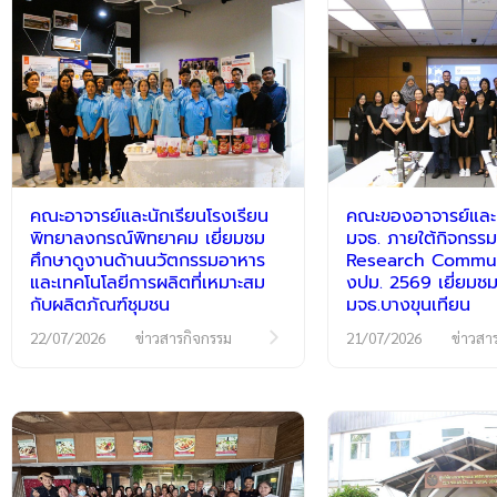
คณะอาจารย์และนักเรียนโรงเรียน
คณะของอาจารย์และนั
พิทยาลงกรณ์พิทยาคม เยี่ยมชม
มจธ. ภายใต้กิจกร
ศึกษาดูงานด้านนวัตกรรมอาหาร
Research Communi
และเทคโนโลยีการผลิตที่เหมาะสม
งปม. 2569 เยี่ยมชม
กับผลิตภัณฑ์ชุมชน
มจธ.บางขุนเทียน
22/07/2026
ข่าวสารกิจกรรม
21/07/2026
ข่าวสา