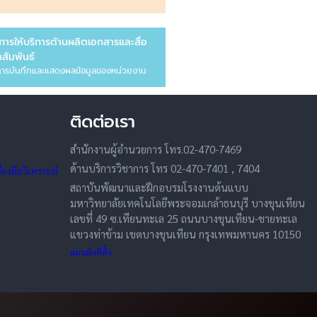
การให้บริการด้านผลิตเอกสารและสื่อ
สัมพันธ์
ารบันทึกและแสดงผลข้อมูลของหน่วยงาน
ติดต่อเรา
สำนักงานผู้อำนวยการ โทร.02-470-7469
ด้านบริการวิชาการ โทร 02-470-7401 , 7404
องมือวิเคราะห์
สถาบันพัฒนาและฝึกอบรมโรงงานต้นแบบ
มหาวิทยาลัยเทคโนโลยีพระจอมเกล้าธนบุรี บางขุนเทียน
เลขที่ 49 ซ.เทียนทะเล 25 ถนนบางขุนเทียน-ชายทะเล
แขวงท่าข้าม เขตบางขุนเทียน กรุงเทพมหานคร 10150
แผนผังที่ตั้ง