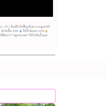
= ป่า 1 ผืนที่กำลังฟื้นกลับมา จากภูเขาหัว
ห้ ผักโตขึ้น 30%
ใช้น้ำน้อยลง 20%
แต่นี่คือการ “ปลูกอนาคต” ให้ป่าต้นน้ำและ