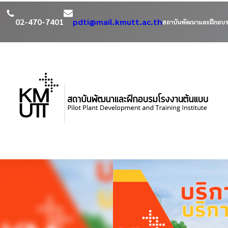
02-470-7401
pdti@mail.kmutt.ac.th
สถาบันพัฒนาและฝึกอบร