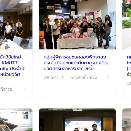
กวิจัยใหม่
กลุ่มผู้พิการชุมชนคลองพิทยาลง
ค
รม KMUTT
กรณ์ เยี่ยมชมและศึกษาดูงานด้าน
f
ty ประจำปี
นวัตกรรมอาหารของ สรบ.
(
หน่วยวิจัย
ร
20/07/2026
ข่าวสารกิจกรรม
13
รกิจกรรม