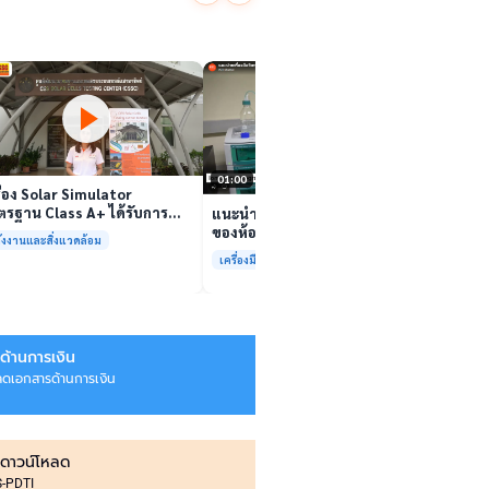
นักวิจ
ตีนสไป
YouTu
เล่นวิดีโอ
สาหร่
“เศรษ
เล่นวิดีโอ
01:00
ื่อง Solar Simulator
รฐาน Class A+ ได้รับการ
แนะนำเครื่องมือวิเคราะห์ทดสอบ
บรองมาตรฐาน ISO/IEC17025
ของห้องปฏิบัติการกลางเพื่อการ
ังงานและสิ่งแวดล้อม
อมให้บริการแล้ว
วิเคราะห์กระบวนการและสิ่ง
เครื่องมือและการวิเคราะห์ทดสอบ
แวดล้อม สรบ.มจธ.
ด้านการเงิน
ลดเอกสารด้านการเงิน
ดาวน์โหลด
IS-PDTI