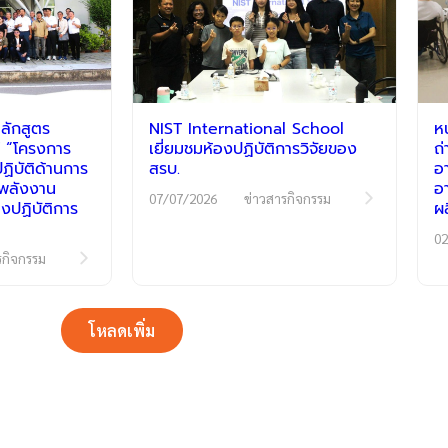
ลักสูตร
NIST International School
ห
 “โครงการ
เยี่ยมชมห้องปฏิบัติการวิจัยของ
ถ
ิบัติด้านการ
สรบ.
อ
ีพลังงาน
อ
07/07/2026
ข่าวสารกิจกรรม
งปฏิบัติการ
ผ
02
รกิจกรรม
โหลดเพิ่ม