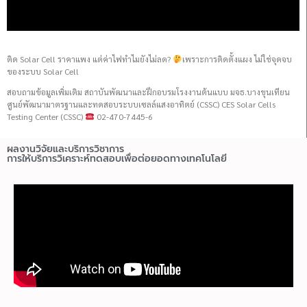
ติด Solar Cell ราคาแพง แต่ค่าไฟทำไมยังไม่ลด?
เพราะการติดตั้งแผง ไม่ใช่จุดจบ
ของระบบ Solar Cell
สอบถามข้อมูลเพิ่มเติม สถาบันพัฒนาและฝึกอบรมโรงงานต้นแบบ มจธ.บางขุนเทียน
ศูนย์พัฒนามาตรฐานและทดสอบระบบเซลล์แสงอาทิตย์ (CSSC) CES Solar Cells
Testing Center (CSSC)
02-470-7445-6
ผลงานวิจัยและบริการวิชาการ
การให้บริการวิเคราะห์ทดสอบเพื่อต่อยอดทางเทคโนโลยี