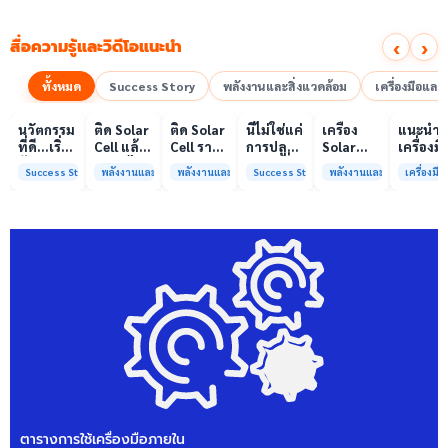
‹
›
สื่อความรู้และวิดีโอแนะนำ
ทั้งหมด
Success Story
พลังงานและสิ่งแวดล้อม
เครื่องมือแล
00:10
00:10
00:08
01:00
เล่นวิดีโอ
เล่นวิดีโอ
เล่นวิดีโอ
เล่นวิดีโอ
เล่นวิดีโอ
เล่น
นวัตกรรม
ติด Solar
ติด Solar
นี่ไม่ใช่แค่
เครื่อง
แนะนำ
ที่ดี…เริ่ม
Cell แล้ว
Cell ราคา
การปลูก
Solar
เครื่องมื
ต้นจาก
ลดค่าไฟ
แพง แต่
ผักแต่นี่
Simulator
วิเคราะห
Success Story
พลังงานและสิ่งแวดล้อม
พลังงานและสิ่งแวดล้อม
Success Story
พลังงานและสิ่งแวดล้อม
เครื่องม
ความร่วม
ได้จริง
ค่าไฟ
คือการ
มาตรฐาน
ทดสอบ
มือที่ใช่
หรือไม่?
ทำไมยัง
“ปลูก
Class A+
ของห้อง
ไม่ลด?
อนาคต”
ได้รับการ
ปฏิบัติ
ให้ป่า
รับรอง
การกลา
ต้นน้ำและ
มาตรฐาน
เพื่อการ
ชุมชน
ISO/IEC17025
วิเคราะห
พร้อมให้
กระบวน
บริการ
และสิ่ง
แล้ว
แวดล้อ
สรบ.มจ
ตารางการใช้เครื่องมือภายใน