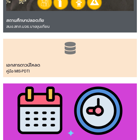
สถานศึกษาปลอดภัย
สนง.สทภ.มจธ.บางขุนเทียน
เอกสารดาวน์โหลด
คู่มือ MIS-PDTI