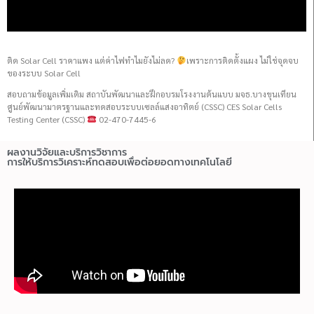
ติด Solar Cell ราคาแพง แต่ค่าไฟทำไมยังไม่ลด?
เพราะการติดตั้งแผง ไม่ใช่จุดจบ
ของระบบ Solar Cell
สอบถามข้อมูลเพิ่มเติม สถาบันพัฒนาและฝึกอบรมโรงงานต้นแบบ มจธ.บางขุนเทียน
ศูนย์พัฒนามาตรฐานและทดสอบระบบเซลล์แสงอาทิตย์ (CSSC) CES Solar Cells
Testing Center (CSSC)
02-470-7445-6
ผลงานวิจัยและบริการวิชาการ
การให้บริการวิเคราะห์ทดสอบเพื่อต่อยอดทางเทคโนโลยี