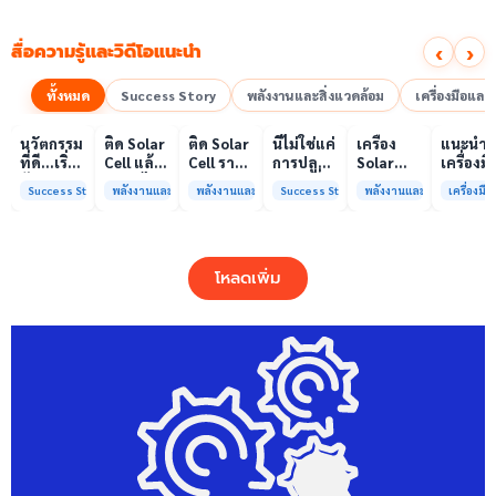
‹
›
สื่อความรู้และวิดีโอแนะนำ
ทั้งหมด
Success Story
พลังงานและสิ่งแวดล้อม
เครื่องมือแล
00:10
00:10
00:08
01:00
เล่นวิดีโอ
เล่นวิดีโอ
เล่นวิดีโอ
เล่นวิดีโอ
เล่นวิดีโอ
เล่น
นวัตกรรม
ติด Solar
ติด Solar
นี่ไม่ใช่แค่
เครื่อง
แนะนำ
ที่ดี…เริ่ม
Cell แล้ว
Cell ราคา
การปลูก
Solar
เครื่องมื
ต้นจาก
ลดค่าไฟ
แพง แต่
ผักแต่นี่
Simulator
วิเคราะห
Success Story
พลังงานและสิ่งแวดล้อม
พลังงานและสิ่งแวดล้อม
Success Story
พลังงานและสิ่งแวดล้อม
เครื่องม
ความร่วม
ได้จริง
ค่าไฟ
คือการ
มาตรฐาน
ทดสอบ
มือที่ใช่
หรือไม่?
ทำไมยัง
“ปลูก
Class A+
ของห้อง
ไม่ลด?
อนาคต”
ได้รับการ
ปฏิบัติ
ให้ป่า
รับรอง
การกลา
โหลดเพิ่ม
ต้นน้ำและ
มาตรฐาน
เพื่อการ
ชุมชน
ISO/IEC17025
วิเคราะห
พร้อมให้
กระบวน
บริการ
และสิ่ง
แล้ว
แวดล้อ
สรบ.มจ