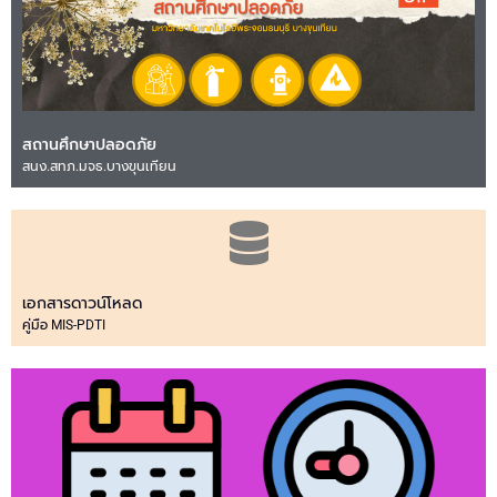
สถานศึกษาปลอดภัย
สนง.สทภ.มจธ.บางขุนเทียน
เอกสารดาวน์โหลด
คู่มือ MIS-PDTI