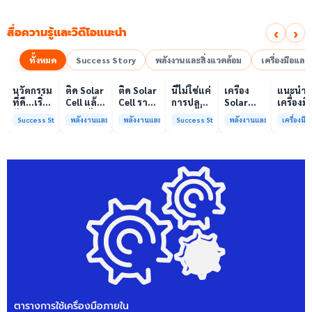
‹
›
สื่อความรู้และวิดีโอแนะนำ
ทั้งหมด
Success Story
พลังงานและสิ่งแวดล้อม
เครื่องมือแล
00:10
00:10
00:08
01:00
เล่นวิดีโอ
เล่นวิดีโอ
เล่นวิดีโอ
เล่นวิดีโอ
เล่นวิดีโอ
เล่น
นวัตกรรม
ติด Solar
ติด Solar
นี่ไม่ใช่แค่
เครื่อง
แนะนำ
ที่ดี…เริ่ม
Cell แล้ว
Cell ราคา
การปลูก
Solar
เครื่องมื
ต้นจาก
ลดค่าไฟ
แพง แต่
ผักแต่นี่
Simulator
วิเคราะห
Success Story
พลังงานและสิ่งแวดล้อม
พลังงานและสิ่งแวดล้อม
Success Story
พลังงานและสิ่งแวดล้อม
เครื่องม
ความร่วม
ได้จริง
ค่าไฟ
คือการ
มาตรฐาน
ทดสอบ
มือที่ใช่
หรือไม่?
ทำไมยัง
“ปลูก
Class A+
ของห้อง
ไม่ลด?
อนาคต”
ได้รับการ
ปฏิบัติ
ให้ป่า
รับรอง
การกลา
ต้นน้ำและ
มาตรฐาน
เพื่อการ
ชุมชน
ISO/IEC17025
วิเคราะห
พร้อมให้
กระบวน
บริการ
และสิ่ง
แล้ว
แวดล้อ
สรบ.มจ
ตารางการใช้เครื่องมือภายใน