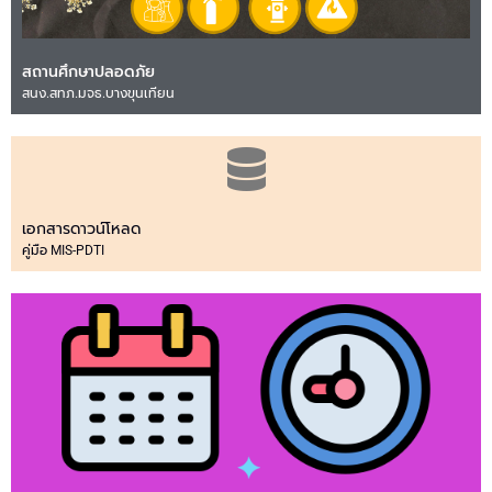
สถานศึกษาปลอดภัย
สนง.สทภ.มจธ.บางขุนเทียน
เอกสารดาวน์โหลด
คู่มือ MIS-PDTI