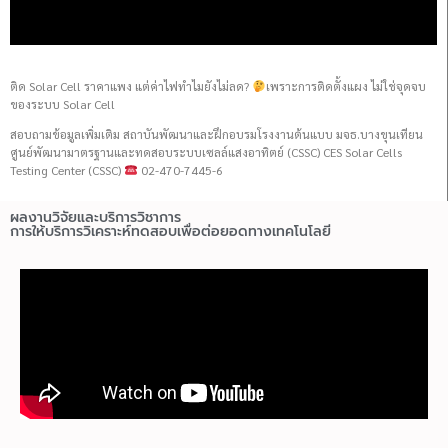
ติด Solar Cell ราคาแพง แต่ค่าไฟทำไมยังไม่ลด?
เพราะการติดตั้งแผง ไม่ใช่จุดจบ
ของระบบ Solar Cell
สอบถามข้อมูลเพิ่มเติม สถาบันพัฒนาและฝึกอบรมโรงงานต้นแบบ มจธ.บางขุนเทียน
ศูนย์พัฒนามาตรฐานและทดสอบระบบเซลล์แสงอาทิตย์ (CSSC) CES Solar Cells
Testing Center (CSSC)
02-470-7445-6
ผลงานวิจัยและบริการวิชาการ
การให้บริการวิเคราะห์ทดสอบเพื่อต่อยอดทางเทคโนโลยี