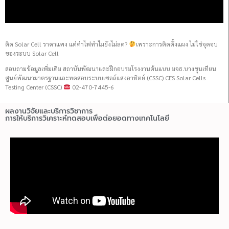
ติด Solar Cell ราคาแพง แต่ค่าไฟทำไมยังไม่ลด?
เพราะการติดตั้งแผง ไม่ใช่จุดจบ
ของระบบ Solar Cell
สอบถามข้อมูลเพิ่มเติม สถาบันพัฒนาและฝึกอบรมโรงงานต้นแบบ มจธ.บางขุนเทียน
ศูนย์พัฒนามาตรฐานและทดสอบระบบเซลล์แสงอาทิตย์ (CSSC) CES Solar Cells
Testing Center (CSSC)
02-470-7445-6
ผลงานวิจัยและบริการวิชาการ
การให้บริการวิเคราะห์ทดสอบเพื่อต่อยอดทางเทคโนโลยี