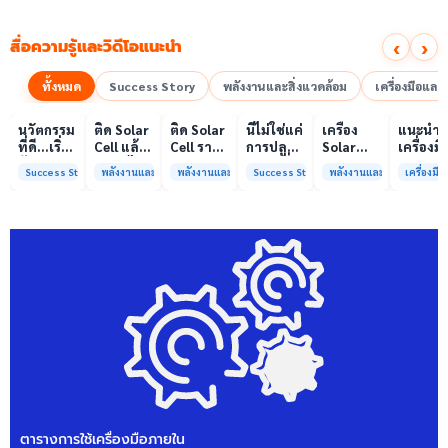
‹
›
สื่อความรู้และวิดีโอแนะนำ
ทั้งหมด
Success Story
พลังงานและสิ่งแวดล้อม
เครื่องมือแล
00:10
00:10
00:08
01:00
เล่นวิดีโอ
เล่นวิดีโอ
เล่นวิดีโอ
เล่นวิดีโอ
เล่นวิดีโอ
เล่น
นวัตกรรม
ติด Solar
ติด Solar
นี่ไม่ใช่แค่
เครื่อง
แนะนำ
ที่ดี…เริ่ม
Cell แล้ว
Cell ราคา
การปลูก
Solar
เครื่องมื
ต้นจาก
ลดค่าไฟ
แพง แต่
ผักแต่นี่
Simulator
วิเคราะห
Success Story
พลังงานและสิ่งแวดล้อม
พลังงานและสิ่งแวดล้อม
Success Story
พลังงานและสิ่งแวดล้อม
เครื่องม
ความร่วม
ได้จริง
ค่าไฟ
คือการ
มาตรฐาน
ทดสอบ
มือที่ใช่
หรือไม่?
ทำไมยัง
“ปลูก
Class A+
ของห้อง
ไม่ลด?
อนาคต”
ได้รับการ
ปฏิบัติ
ให้ป่า
รับรอง
การกลา
ต้นน้ำและ
มาตรฐาน
เพื่อการ
ชุมชน
ISO/IEC17025
วิเคราะห
พร้อมให้
กระบวน
บริการ
และสิ่ง
แล้ว
แวดล้อ
สรบ.มจ
ตารางการใช้เครื่องมือภายใน