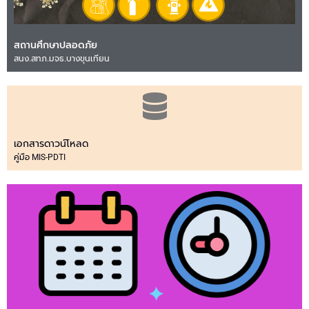
สถานศึกษาปลอดภัย
สนง.สทภ.มจธ.บางขุนเทียน
เอกสารดาวน์โหลด
คู่มือ MIS-PDTI