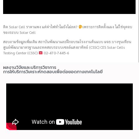
ติด Solar Cell ราคาแพง แต่ค่าไฟทำไมยังไม่ลด?
เพราะการติดตั้งแผง ไม่ใช่จุดจบ
ของระบบ Solar Cell
สอบถามข้อมูลเพิ่มเติม สถาบันพัฒนาและฝึกอบรมโรงงานต้นแบบ มจธ.บางขุนเทียน
ศูนย์พัฒนามาตรฐานและทดสอบระบบเซลล์แสงอาทิตย์ (CSSC) CES Solar Cells
Testing Center (CSSC)
02-470-7445-6
ผลงานวิจัยและบริการวิชาการ
การให้บริการวิเคราะห์ทดสอบเพื่อต่อยอดทางเทคโนโลยี