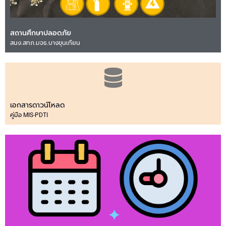
สถานศึกษาปลอดภัย
สนง.สทภ.มจธ.บางขุนเทียน
เอกสารดาวน์โหลด
คู่มือ MIS-PDTI