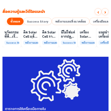
‹
›
สื่อความรู้และวิดีโอแนะนำ
ทั้งหมด
Success Story
พลังงานและสิ่งแวดล้อม
เครื่องมือแล
00:10
00:10
00:08
01:00
เล่นวิดีโอ
เล่นวิดีโอ
เล่นวิดีโอ
เล่นวิดีโอ
เล่นวิดีโอ
เล่น
นวัตกรรม
ติด Solar
ติด Solar
นี่ไม่ใช่แค่
เครื่อง
แนะนำ
ที่ดี…เริ่ม
Cell แล้ว
Cell ราคา
การปลูก
Solar
เครื่องมื
ต้นจาก
ลดค่าไฟ
แพง แต่
ผักแต่นี่
Simulator
วิเคราะห
Success Story
พลังงานและสิ่งแวดล้อม
พลังงานและสิ่งแวดล้อม
Success Story
พลังงานและสิ่งแวดล้อม
เครื่องม
ความร่วม
ได้จริง
ค่าไฟ
คือการ
มาตรฐาน
ทดสอบ
มือที่ใช่
หรือไม่?
ทำไมยัง
“ปลูก
Class A+
ของห้อง
ไม่ลด?
อนาคต”
ได้รับการ
ปฏิบัติ
ให้ป่า
รับรอง
การกลา
ต้นน้ำและ
มาตรฐาน
เพื่อการ
ชุมชน
ISO/IEC17025
วิเคราะห
พร้อมให้
กระบวน
บริการ
และสิ่ง
แล้ว
แวดล้อ
สรบ.มจ
ตารางการใช้เครื่องมือภายใน