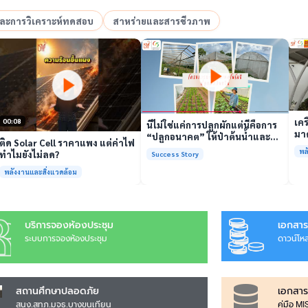
อและการวิเคราะห์ทดสอบ
สาหร่ายและสารชีวภาพ
เล่นวิดีโอ
เล่นวิดีโอ
เคร
00:08
นี่ไม่ใช่แค่การปลูกผักแต่นี่คือการ
มาต
“ปลูกอนาคต” ให้ป่าต้นน้ำและ
ติด Solar Cell ราคาแพง แต่ค่าไฟ
รั
ชุมชน
พล
ทำไมยังไม่ลด?
Success Story
พร้
พลังงานและสิ่งแวดล้อม
บริการจองห้องประชุม
เอกสาร
ระบบการจองห้องประชุม
ดาวน์โห
สถานศึกษาปลอดภัย
เอกสาร
สนง.สทภ.มจธ.บางขุนเทียน
คู่มือ M