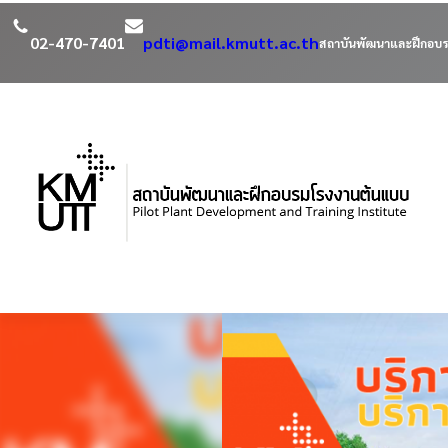
02-470-7401
pdti@mail.kmutt.ac.th
สถาบันพัฒนาและฝึกอบร