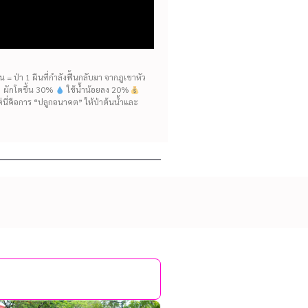
= ป่า 1 ผืนที่กำลังฟื้นกลับมา จากภูเขาหัว
ห้ ผักโตขึ้น 30%
ใช้น้ำน้อยลง 20%
แต่นี่คือการ “ปลูกอนาคต” ให้ป่าต้นน้ำและ