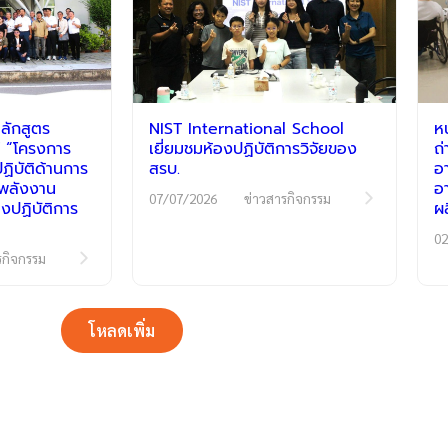
ลักสูตร
NIST International School
ห
 “โครงการ
เยี่ยมชมห้องปฏิบัติการวิจัยของ
ถ
ิบัติด้านการ
สรบ.
อ
ีพลังงาน
อ
07/07/2026
ข่าวสารกิจกรรม
งปฏิบัติการ
ผ
02
รกิจกรรม
โหลดเพิ่ม