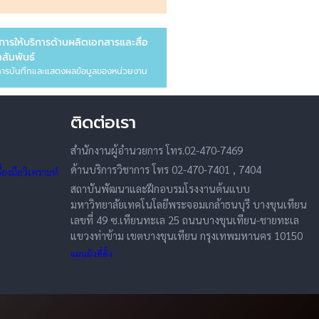
การให้บริการด้านผลิตเอกสารและสื่อ
สัมพันธ์
ารบันทึกและแสดงผลข้อมูลของหน่วยงาน
ติดต่อเรา
สำนักงานผู้อำนวยการ โทร.02-470-7469
ด้านบริการวิชาการ โทร 02-470-7401 , 7404
องมือวิเคราะห์
สถาบันพัฒนาและฝึกอบรมโรงงานต้นแบบ
มหาวิทยาลัยเทคโนโลยีพระจอมเกล้าธนบุรี บางขุนเทียน
เลขที่ 49 ซ.เทียนทะเล 25 ถนนบางขุนเทียน-ชายทะเล
แขวงท่าข้าม เขตบางขุนเทียน กรุงเทพมหานคร 10150
แผนผังที่ตั้ง