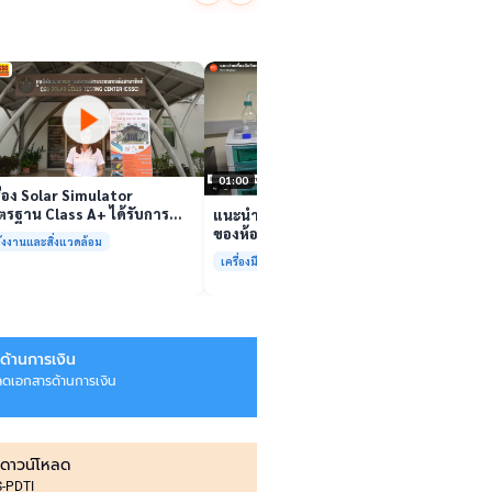
นักวิจ
ตีนสไป
YouTu
เล่นวิดีโอ
สาหร่
“เศรษ
เล่นวิดีโอ
01:00
ื่อง Solar Simulator
รฐาน Class A+ ได้รับการ
แนะนำเครื่องมือวิเคราะห์ทดสอบ
บรองมาตรฐาน ISO/IEC17025
ของห้องปฏิบัติการกลางเพื่อการ
ังงานและสิ่งแวดล้อม
อมให้บริการแล้ว
วิเคราะห์กระบวนการและสิ่ง
เครื่องมือและการวิเคราะห์ทดสอบ
แวดล้อม สรบ.มจธ.
ด้านการเงิน
ลดเอกสารด้านการเงิน
ดาวน์โหลด
IS-PDTI