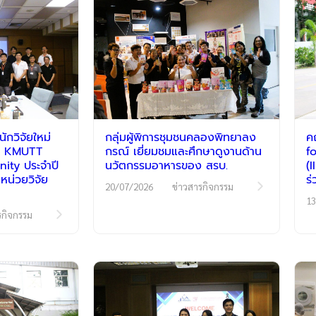
กวิจัยใหม่
กลุ่มผู้พิการชุมชนคลองพิทยาลง
ค
รม KMUTT
กรณ์ เยี่ยมชมและศึกษาดูงานด้าน
f
ty ประจำปี
นวัตกรรมอาหารของ สรบ.
(
หน่วยวิจัย
ร
20/07/2026
ข่าวสารกิจกรรม
13
รกิจกรรม