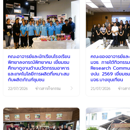
คณะอาจารย์และนักเรียนโรงเรียน
คณะของอาจารย์และนั
พิทยาลงกรณ์พิทยาคม เยี่ยมชม
มจธ. ภายใต้กิจกร
ศึกษาดูงานด้านนวัตกรรมอาหาร
Research Communi
และเทคโนโลยีการผลิตที่เหมาะสม
งปม. 2569 เยี่ยมชม
กับผลิตภัณฑ์ชุมชน
มจธ.บางขุนเทียน
22/07/2026
ข่าวสารกิจกรรม
21/07/2026
ข่าวสา