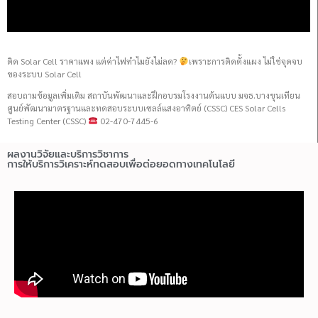
ติด Solar Cell ราคาแพง แต่ค่าไฟทำไมยังไม่ลด?
เพราะการติดตั้งแผง ไม่ใช่จุดจบ
ของระบบ Solar Cell
สอบถามข้อมูลเพิ่มเติม สถาบันพัฒนาและฝึกอบรมโรงงานต้นแบบ มจธ.บางขุนเทียน
ศูนย์พัฒนามาตรฐานและทดสอบระบบเซลล์แสงอาทิตย์ (CSSC) CES Solar Cells
Testing Center (CSSC)
02-470-7445-6
ผลงานวิจัยและบริการวิชาการ
การให้บริการวิเคราะห์ทดสอบเพื่อต่อยอดทางเทคโนโลยี