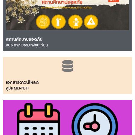
สถานศึกษาปลอดภัย
สนง.สทภ.มจธ.บางขุนเทียน
เอกสารดาวน์โหลด
คู่มือ MIS-PDTI