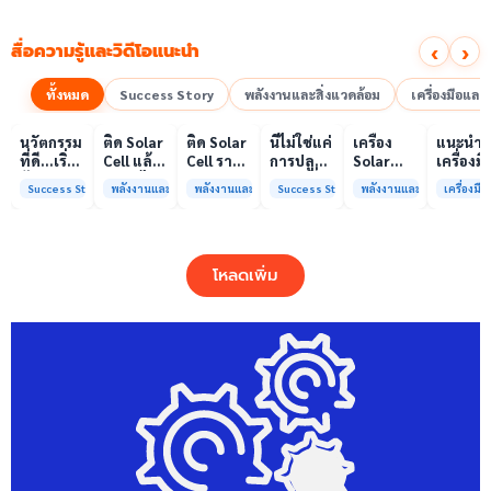
‹
›
สื่อความรู้และวิดีโอแนะนำ
ทั้งหมด
Success Story
พลังงานและสิ่งแวดล้อม
เครื่องมือแล
00:10
00:10
00:08
01:00
เล่นวิดีโอ
เล่นวิดีโอ
เล่นวิดีโอ
เล่นวิดีโอ
เล่นวิดีโอ
เล่น
นวัตกรรม
ติด Solar
ติด Solar
นี่ไม่ใช่แค่
เครื่อง
แนะนำ
ที่ดี…เริ่ม
Cell แล้ว
Cell ราคา
การปลูก
Solar
เครื่องมื
ต้นจาก
ลดค่าไฟ
แพง แต่
ผักแต่นี่
Simulator
วิเคราะห
Success Story
พลังงานและสิ่งแวดล้อม
พลังงานและสิ่งแวดล้อม
Success Story
พลังงานและสิ่งแวดล้อม
เครื่องม
ความร่วม
ได้จริง
ค่าไฟ
คือการ
มาตรฐาน
ทดสอบ
มือที่ใช่
หรือไม่?
ทำไมยัง
“ปลูก
Class A+
ของห้อง
ไม่ลด?
อนาคต”
ได้รับการ
ปฏิบัติ
ให้ป่า
รับรอง
การกลา
โหลดเพิ่ม
ต้นน้ำและ
มาตรฐาน
เพื่อการ
ชุมชน
ISO/IEC17025
วิเคราะห
พร้อมให้
กระบวน
บริการ
และสิ่ง
แล้ว
แวดล้อ
สรบ.มจ