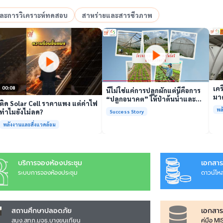
อและการวิเคราะห์ทดสอบ
สาหร่ายและสารชีวภาพ
เล่นวิดีโอ
เล่นวิดีโอ
เคร
00:08
นี่ไม่ใช่แค่การปลูกผักแต่นี่คือการ
มาต
“ปลูกอนาคต” ให้ป่าต้นน้ำและ
ติด Solar Cell ราคาแพง แต่ค่าไฟ
รั
ชุมชน
พล
ทำไมยังไม่ลด?
Success Story
พร้
พลังงานและสิ่งแวดล้อม
บริการจองห้องประชุม
เอกสาร
ระบบการจองห้องประชุม
ดาวน์โห
สถานศึกษาปลอดภัย
เอกสาร
สนง.สทภ.มจธ.บางขุนเทียน
คู่มือ M