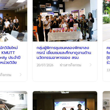
กวิจัยใหม่
กลุ่มผู้พิการชุมชนคลองพิทยาลง
ค
รม KMUTT
กรณ์ เยี่ยมชมและศึกษาดูงานด้าน
f
ty ประจำปี
นวัตกรรมอาหารของ สรบ.
(
หน่วยวิจัย
ร
20/07/2026
ข่าวสารกิจกรรม
13
รกิจกรรม