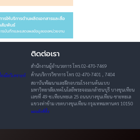
การให้บริการด้านผลิตเอกสารและสื่อ
สัมพันธ์
ารบันทึกและแสดงผลข้อมูลของหน่วยงาน
ติดต่อเรา
สำนักงานผู้อำนวยการ โทร.02-470-7469
ด้านบริการวิชาการ โทร 02-470-7401 , 7404
องมือวิเคราะห์
สถาบันพัฒนาและฝึกอบรมโรงงานต้นแบบ
มหาวิทยาลัยเทคโนโลยีพระจอมเกล้าธนบุรี บางขุนเทียน
เลขที่ 49 ซ.เทียนทะเล 25 ถนนบางขุนเทียน-ชายทะเล
แขวงท่าข้าม เขตบางขุนเทียน กรุงเทพมหานคร 10150
แผนผังที่ตั้ง