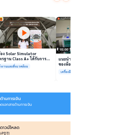
นักวิจ
ตีนสไป
YouTu
เล่นวิดีโอ
สาหร่
“เศรษ
เล่นวิดีโอ
01:00
ื่อง Solar Simulator
รฐาน Class A+ ได้รับการ
แนะนำเครื่องมือวิเคราะห์ทดสอบ
บรองมาตรฐาน ISO/IEC17025
ของห้องปฏิบัติการกลางเพื่อการ
ังงานและสิ่งแวดล้อม
อมให้บริการแล้ว
วิเคราะห์กระบวนการและสิ่ง
เครื่องมือและการวิเคราะห์ทดสอบ
แวดล้อม สรบ.มจธ.
ด้านการเงิน
ลดเอกสารด้านการเงิน
ดาวน์โหลด
IS-PDTI