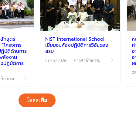
ลักสูตร
NIST International School
ห
 “โครงการ
เยี่ยมชมห้องปฏิบัติการวิจัยของ
ถ
ิบัติด้านการ
สรบ.
อ
ีพลังงาน
อ
07/07/2026
ข่าวสารกิจกรรม
งปฏิบัติการ
ผ
02
รกิจกรรม
โหลดเพิ่ม