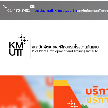
02-470-7401
pdti@mail.kmutt.ac.th
สถาบันพัฒนาและฝึกอบร