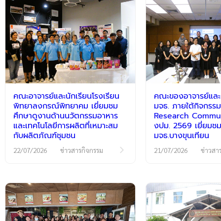
คณะอาจารย์และนักเรียนโรงเรียน
คณะของอาจารย์และนั
พิทยาลงกรณ์พิทยาคม เยี่ยมชม
มจธ. ภายใต้กิจกร
ศึกษาดูงานด้านนวัตกรรมอาหาร
Research Communi
และเทคโนโลยีการผลิตที่เหมาะสม
งปม. 2569 เยี่ยมชม
กับผลิตภัณฑ์ชุมชน
มจธ.บางขุนเทียน
22/07/2026
ข่าวสารกิจกรรม
21/07/2026
ข่าวสา