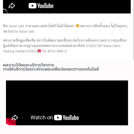
ติด Solar Cell ราคาแพง แต่ค่าไฟทำไมยังไม่ลด?
เพราะการติดตั้งแผง ไม่ใช่จุดจบ
ของระบบ Solar Cell
สอบถามข้อมูลเพิ่มเติม สถาบันพัฒนาและฝึกอบรมโรงงานต้นแบบ มจธ.บางขุนเทียน
ศูนย์พัฒนามาตรฐานและทดสอบระบบเซลล์แสงอาทิตย์ (CSSC) CES Solar Cells
Testing Center (CSSC)
02-470-7445-6
ผลงานวิจัยและบริการวิชาการ
การให้บริการวิเคราะห์ทดสอบเพื่อต่อยอดทางเทคโนโลยี