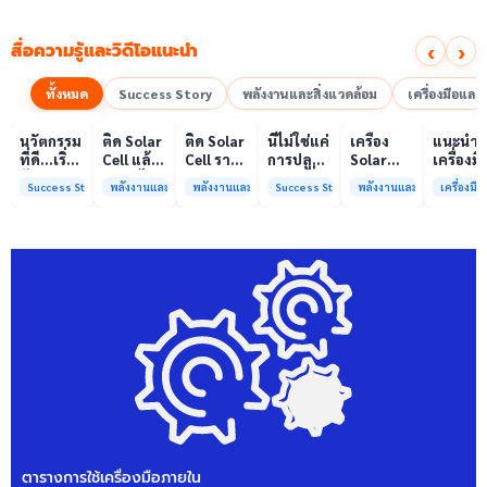
‹
›
สื่อความรู้และวิดีโอแนะนำ
ทั้งหมด
Success Story
พลังงานและสิ่งแวดล้อม
เครื่องมือแล
00:10
00:10
00:08
01:00
เล่นวิดีโอ
เล่นวิดีโอ
เล่นวิดีโอ
เล่นวิดีโอ
เล่นวิดีโอ
เล่น
นวัตกรรม
ติด Solar
ติด Solar
นี่ไม่ใช่แค่
เครื่อง
แนะนำ
ที่ดี…เริ่ม
Cell แล้ว
Cell ราคา
การปลูก
Solar
เครื่องมื
ต้นจาก
ลดค่าไฟ
แพง แต่
ผักแต่นี่
Simulator
วิเคราะห
Success Story
พลังงานและสิ่งแวดล้อม
พลังงานและสิ่งแวดล้อม
Success Story
พลังงานและสิ่งแวดล้อม
เครื่องม
ความร่วม
ได้จริง
ค่าไฟ
คือการ
มาตรฐาน
ทดสอบ
มือที่ใช่
หรือไม่?
ทำไมยัง
“ปลูก
Class A+
ของห้อง
ไม่ลด?
อนาคต”
ได้รับการ
ปฏิบัติ
ให้ป่า
รับรอง
การกลา
ต้นน้ำและ
มาตรฐาน
เพื่อการ
ชุมชน
ISO/IEC17025
วิเคราะห
พร้อมให้
กระบวน
บริการ
และสิ่ง
แล้ว
แวดล้อ
สรบ.มจ
ตารางการใช้เครื่องมือภายใน