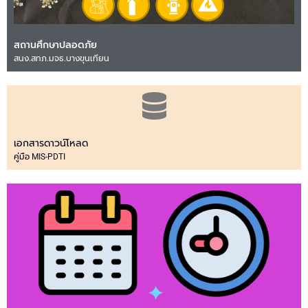
สถานศึกษาปลอดภัย
สนง.สทภ.มจธ.บางขุนเทียน
เอกสารดาวน์โหลด
คู่มือ MIS-PDTI