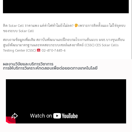
ติด Solar Cell ราคาแพง แต่ค่าไฟทำไมยังไม่ลด?
เพราะการติดตั้งแผง ไม่ใช่จุดจบ
ของระบบ Solar Cell
สอบถามข้อมูลเพิ่มเติม สถาบันพัฒนาและฝึกอบรมโรงงานต้นแบบ มจธ.บางขุนเทียน
ศูนย์พัฒนามาตรฐานและทดสอบระบบเซลล์แสงอาทิตย์ (CSSC) CES Solar Cells
Testing Center (CSSC)
02-470-7445-6
ผลงานวิจัยและบริการวิชาการ
การให้บริการวิเคราะห์ทดสอบเพื่อต่อยอดทางเทคโนโลยี