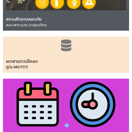
สถานศึกษาปลอดภัย
สนง.สทภ.มจธ.บางขุนเทียน
เอกสารดาวน์โหลด
คู่มือ MIS-PDTI