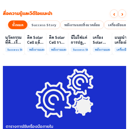
‹
›
สื่อความรู้และวิดีโอแนะนำ
ทั้งหมด
Success Story
พลังงานและสิ่งแวดล้อม
เครื่องมือแล
00:10
00:10
00:08
01:00
เล่นวิดีโอ
เล่นวิดีโอ
เล่นวิดีโอ
เล่นวิดีโอ
เล่นวิดีโอ
เล่น
นวัตกรรม
ติด Solar
ติด Solar
นี่ไม่ใช่แค่
เครื่อง
แนะนำ
ที่ดี…เริ่ม
Cell แล้ว
Cell ราคา
การปลูก
Solar
เครื่องมื
ต้นจาก
ลดค่าไฟ
แพง แต่
ผักแต่นี่
Simulator
วิเคราะห
Success Story
พลังงานและสิ่งแวดล้อม
พลังงานและสิ่งแวดล้อม
Success Story
พลังงานและสิ่งแวดล้อม
เครื่องม
ความร่วม
ได้จริง
ค่าไฟ
คือการ
มาตรฐาน
ทดสอบ
มือที่ใช่
หรือไม่?
ทำไมยัง
“ปลูก
Class A+
ของห้อง
ไม่ลด?
อนาคต”
ได้รับการ
ปฏิบัติ
ให้ป่า
รับรอง
การกลา
ต้นน้ำและ
มาตรฐาน
เพื่อการ
ชุมชน
ISO/IEC17025
วิเคราะห
พร้อมให้
กระบวน
บริการ
และสิ่ง
แล้ว
แวดล้อ
สรบ.มจ
ตารางการใช้เครื่องมือภายใน