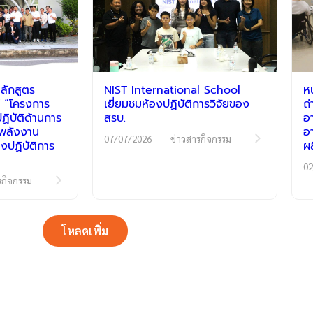
ลักสูตร
NIST International School
ห
 “โครงการ
เยี่ยมชมห้องปฏิบัติการวิจัยของ
ถ
ิบัติด้านการ
สรบ.
อ
ีพลังงาน
อ
07/07/2026
ข่าวสารกิจกรรม
งปฏิบัติการ
ผ
02
รกิจกรรม
โหลดเพิ่ม