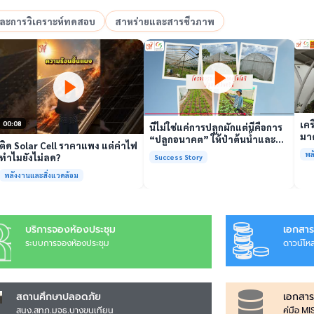
อและการวิเคราะห์ทดสอบ
สาหร่ายและสารชีวภาพ
เล่นวิดีโอ
เล่นวิดีโอ
เคร
00:08
นี่ไม่ใช่แค่การปลูกผักแต่นี่คือการ
มาต
“ปลูกอนาคต” ให้ป่าต้นน้ำและ
ติด Solar Cell ราคาแพง แต่ค่าไฟ
รั
ชุมชน
พล
ทำไมยังไม่ลด?
Success Story
พร้
พลังงานและสิ่งแวดล้อม
บริการจองห้องประชุม
เอกสาร
ระบบการจองห้องประชุม
ดาวน์โห
สถานศึกษาปลอดภัย
เอกสาร
สนง.สทภ.มจธ.บางขุนเทียน
คู่มือ M