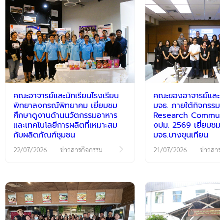
คณะอาจารย์และนักเรียนโรงเรียน
คณะของอาจารย์และนั
พิทยาลงกรณ์พิทยาคม เยี่ยมชม
มจธ. ภายใต้กิจกร
ศึกษาดูงานด้านนวัตกรรมอาหาร
Research Communi
และเทคโนโลยีการผลิตที่เหมาะสม
งปม. 2569 เยี่ยมชม
กับผลิตภัณฑ์ชุมชน
มจธ.บางขุนเทียน
22/07/2026
ข่าวสารกิจกรรม
21/07/2026
ข่าวสา