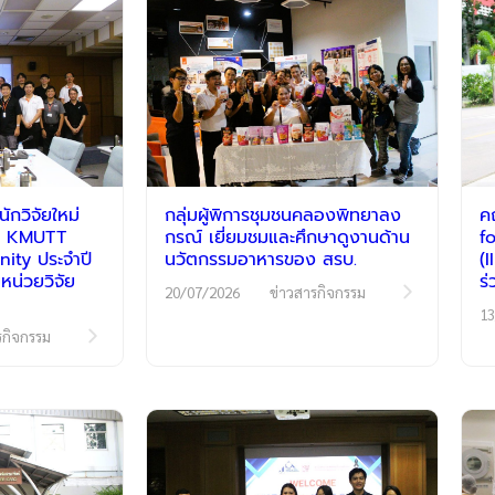
กวิจัยใหม่
กลุ่มผู้พิการชุมชนคลองพิทยาลง
ค
รม KMUTT
กรณ์ เยี่ยมชมและศึกษาดูงานด้าน
f
ty ประจำปี
นวัตกรรมอาหารของ สรบ.
(
หน่วยวิจัย
ร
20/07/2026
ข่าวสารกิจกรรม
13
รกิจกรรม