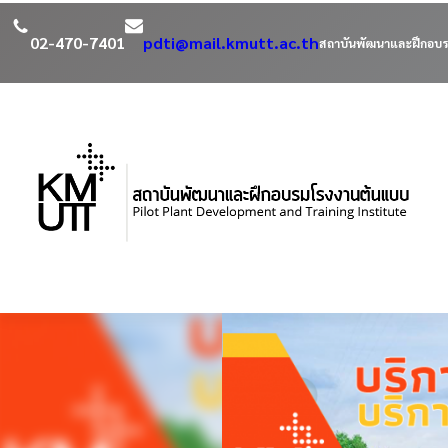
02-470-7401
pdti@mail.kmutt.ac.th
สถาบันพัฒนาและฝึกอบร