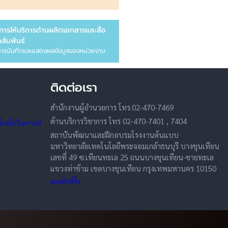
การให้บริการด้านผลิตเอกสารและสื่อ
สัมพันธ์
ารบันทึกและแสดงผลข้อมูลของหน่วยงาน
ติดต่อเรา
สำนักงานผู้อำนวยการ โทร.02-470-7469
ด้านบริการวิชาการ โทร 02-470-7401 , 7404
องมือวิเคราะห์
สถาบันพัฒนาและฝึกอบรมโรงงานต้นแบบ
มหาวิทยาลัยเทคโนโลยีพระจอมเกล้าธนบุรี บางขุนเทียน
เลขที่ 49 ซ.เทียนทะเล 25 ถนนบางขุนเทียน-ชายทะเล
แขวงท่าข้าม เขตบางขุนเทียน กรุงเทพมหานคร 10150
แผนผังที่ตั้ง