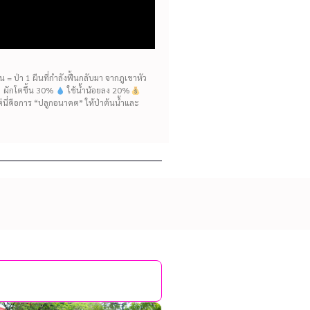
= ป่า 1 ผืนที่กำลังฟื้นกลับมา จากภูเขาหัว
ห้ ผักโตขึ้น 30%
ใช้น้ำน้อยลง 20%
แต่นี่คือการ “ปลูกอนาคต” ให้ป่าต้นน้ำและ