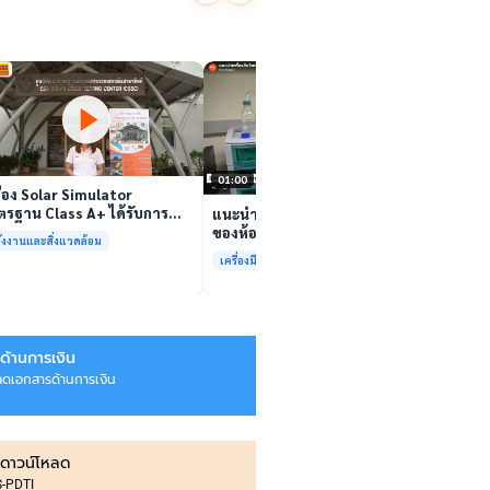
นักวิจ
ตีนสไป
YouTu
เล่นวิดีโอ
สาหร่
“เศรษ
เล่นวิดีโอ
01:00
ื่อง Solar Simulator
รฐาน Class A+ ได้รับการ
แนะนำเครื่องมือวิเคราะห์ทดสอบ
บรองมาตรฐาน ISO/IEC17025
ของห้องปฏิบัติการกลางเพื่อการ
ังงานและสิ่งแวดล้อม
อมให้บริการแล้ว
วิเคราะห์กระบวนการและสิ่ง
เครื่องมือและการวิเคราะห์ทดสอบ
แวดล้อม สรบ.มจธ.
ด้านการเงิน
ลดเอกสารด้านการเงิน
ดาวน์โหลด
IS-PDTI