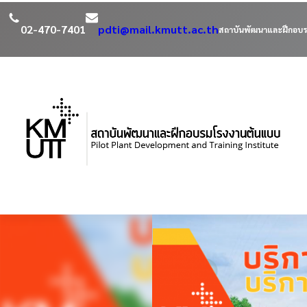
02-470-7401
pdti@mail.kmutt.ac.th
สถาบันพัฒนาและฝึกอบร