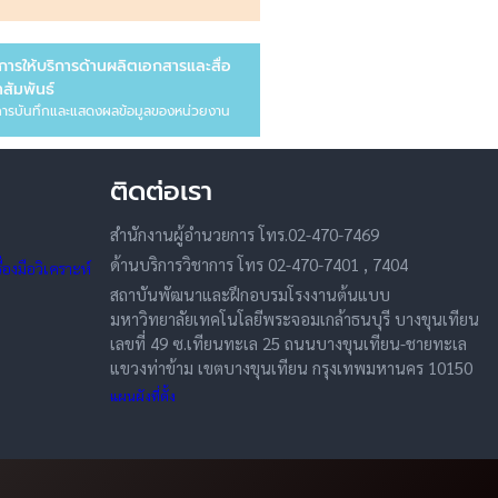
การให้บริการด้านผลิตเอกสารและสื่อ
สัมพันธ์
ารบันทึกและแสดงผลข้อมูลของหน่วยงาน
ติดต่อเรา
สำนักงานผู้อำนวยการ โทร.02-470-7469
ด้านบริการวิชาการ โทร 02-470-7401 , 7404
องมือวิเคราะห์
สถาบันพัฒนาและฝึกอบรมโรงงานต้นแบบ
มหาวิทยาลัยเทคโนโลยีพระจอมเกล้าธนบุรี บางขุนเทียน
เลขที่ 49 ซ.เทียนทะเล 25 ถนนบางขุนเทียน-ชายทะเล
แขวงท่าข้าม เขตบางขุนเทียน กรุงเทพมหานคร 10150
แผนผังที่ตั้ง