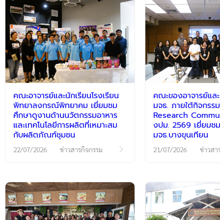
คณะอาจารย์และนักเรียนโรงเรียน
คณะของอาจารย์และนั
พิทยาลงกรณ์พิทยาคม เยี่ยมชม
มจธ. ภายใต้กิจกร
ศึกษาดูงานด้านนวัตกรรมอาหาร
Research Communi
และเทคโนโลยีการผลิตที่เหมาะสม
งปม. 2569 เยี่ยมชม
กับผลิตภัณฑ์ชุมชน
มจธ.บางขุนเทียน
22/07/2026
ข่าวสารกิจกรรม
21/07/2026
ข่าวสา