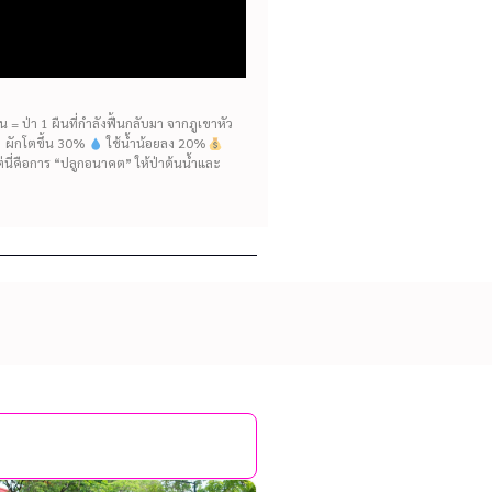
= ป่า 1 ผืนที่กำลังฟื้นกลับมา จากภูเขาหัว
ห้ ผักโตขึ้น 30%
ใช้น้ำน้อยลง 20%
แต่นี่คือการ “ปลูกอนาคต” ให้ป่าต้นน้ำและ