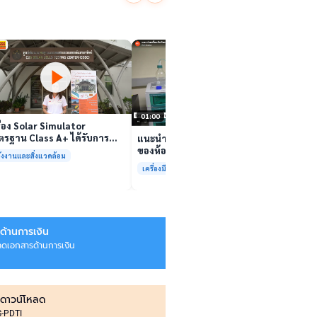
นักวิจ
ตีนสไป
YouTu
เล่นวิดีโอ
สาหร่
“เศรษ
เล่นวิดีโอ
01:00
ื่อง Solar Simulator
รฐาน Class A+ ได้รับการ
แนะนำเครื่องมือวิเคราะห์ทดสอบ
บรองมาตรฐาน ISO/IEC17025
ของห้องปฏิบัติการกลางเพื่อการ
ังงานและสิ่งแวดล้อม
อมให้บริการแล้ว
วิเคราะห์กระบวนการและสิ่ง
เครื่องมือและการวิเคราะห์ทดสอบ
แวดล้อม สรบ.มจธ.
ด้านการเงิน
ลดเอกสารด้านการเงิน
ดาวน์โหลด
IS-PDTI