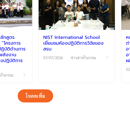
ลักสูตร
NIST International School
ห
 “โครงการ
เยี่ยมชมห้องปฏิบัติการวิจัยของ
ถ
ิบัติด้านการ
สรบ.
อ
ีพลังงาน
อ
07/07/2026
ข่าวสารกิจกรรม
งปฏิบัติการ
ผ
02
รกิจกรรม
โหลดเพิ่ม