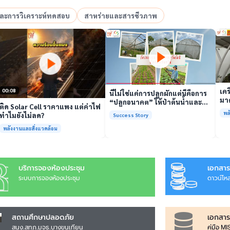
อและการวิเคราะห์ทดสอบ
สาหร่ายและสารชีวภาพ
เล่นวิดีโอ
เล่นวิดีโอ
เคร
00:08
นี่ไม่ใช่แค่การปลูกผักแต่นี่คือการ
มาต
“ปลูกอนาคต” ให้ป่าต้นน้ำและ
ติด Solar Cell ราคาแพง แต่ค่าไฟ
รั
ชุมชน
พล
ทำไมยังไม่ลด?
Success Story
พร้
พลังงานและสิ่งแวดล้อม
บริการจองห้องประชุม
เอกสาร
ระบบการจองห้องประชุม
ดาวน์โห
สถานศึกษาปลอดภัย
เอกสาร
สนง.สทภ.มจธ.บางขุนเทียน
คู่มือ M