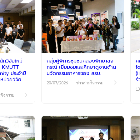
กวิจัยใหม่
กลุ่มผู้พิการชุมชนคลองพิทยาลง
ค
รม KMUTT
กรณ์ เยี่ยมชมและศึกษาดูงานด้าน
f
ty ประจำปี
นวัตกรรมอาหารของ สรบ.
(
หน่วยวิจัย
ร
20/07/2026
ข่าวสารกิจกรรม
13
รกิจกรรม