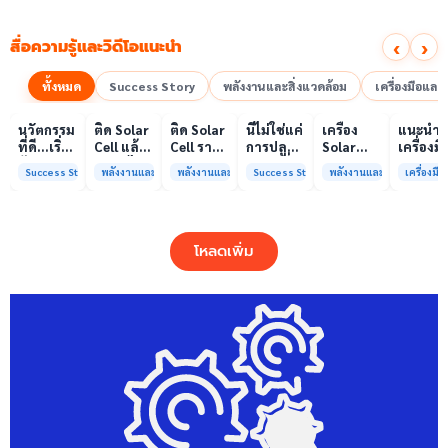
‹
›
สื่อความรู้และวิดีโอแนะนำ
ทั้งหมด
Success Story
พลังงานและสิ่งแวดล้อม
เครื่องมือแล
00:10
00:10
00:08
01:00
เล่นวิดีโอ
เล่นวิดีโอ
เล่นวิดีโอ
เล่นวิดีโอ
เล่นวิดีโอ
เล่น
นวัตกรรม
ติด Solar
ติด Solar
นี่ไม่ใช่แค่
เครื่อง
แนะนำ
ที่ดี…เริ่ม
Cell แล้ว
Cell ราคา
การปลูก
Solar
เครื่องมื
ต้นจาก
ลดค่าไฟ
แพง แต่
ผักแต่นี่
Simulator
วิเคราะห
Success Story
พลังงานและสิ่งแวดล้อม
พลังงานและสิ่งแวดล้อม
Success Story
พลังงานและสิ่งแวดล้อม
เครื่องม
ความร่วม
ได้จริง
ค่าไฟ
คือการ
มาตรฐาน
ทดสอบ
มือที่ใช่
หรือไม่?
ทำไมยัง
“ปลูก
Class A+
ของห้อง
ไม่ลด?
อนาคต”
ได้รับการ
ปฏิบัติ
ให้ป่า
รับรอง
การกลา
โหลดเพิ่ม
ต้นน้ำและ
มาตรฐาน
เพื่อการ
ชุมชน
ISO/IEC17025
วิเคราะห
พร้อมให้
กระบวน
บริการ
และสิ่ง
แล้ว
แวดล้อ
สรบ.มจ