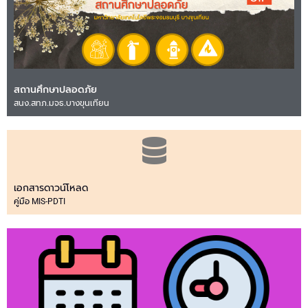
สถานศึกษาปลอดภัย
สนง.สทภ.มจธ.บางขุนเทียน
เอกสารดาวน์โหลด
คู่มือ MIS-PDTI