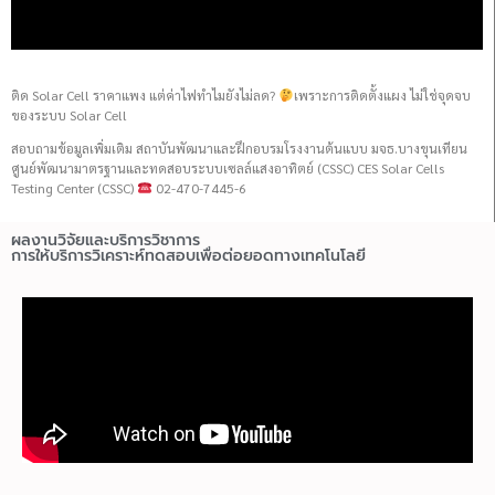
ติด Solar Cell ราคาแพง แต่ค่าไฟทำไมยังไม่ลด?
เพราะการติดตั้งแผง ไม่ใช่จุดจบ
ของระบบ Solar Cell
สอบถามข้อมูลเพิ่มเติม สถาบันพัฒนาและฝึกอบรมโรงงานต้นแบบ มจธ.บางขุนเทียน
ศูนย์พัฒนามาตรฐานและทดสอบระบบเซลล์แสงอาทิตย์ (CSSC) CES Solar Cells
Testing Center (CSSC)
02-470-7445-6
ผลงานวิจัยและบริการวิชาการ
การให้บริการวิเคราะห์ทดสอบเพื่อต่อยอดทางเทคโนโลยี