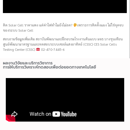
ติด Solar Cell ราคาแพง แต่ค่าไฟทำไมยังไม่ลด?
เพราะการติดตั้งแผง ไม่ใช่จุดจบ
ของระบบ Solar Cell
สอบถามข้อมูลเพิ่มเติม สถาบันพัฒนาและฝึกอบรมโรงงานต้นแบบ มจธ.บางขุนเทียน
ศูนย์พัฒนามาตรฐานและทดสอบระบบเซลล์แสงอาทิตย์ (CSSC) CES Solar Cells
Testing Center (CSSC)
02-470-7445-6
ผลงานวิจัยและบริการวิชาการ
การให้บริการวิเคราะห์ทดสอบเพื่อต่อยอดทางเทคโนโลยี