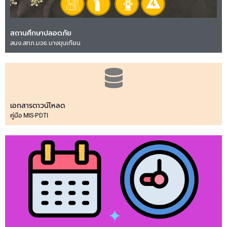
สถานศึกษาปลอดภัย
สนง.สทภ.มจธ.บางขุนเทียน
เอกสารดาวน์โหลด
คู่มือ MIS-PDTI