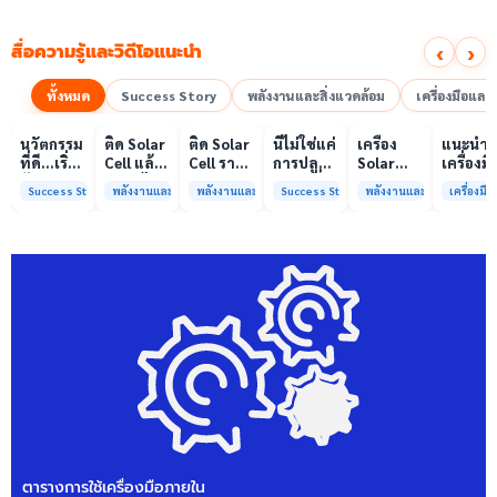
‹
›
สื่อความรู้และวิดีโอแนะนำ
ทั้งหมด
Success Story
พลังงานและสิ่งแวดล้อม
เครื่องมือแล
00:10
00:10
00:08
01:00
เล่นวิดีโอ
เล่นวิดีโอ
เล่นวิดีโอ
เล่นวิดีโอ
เล่นวิดีโอ
เล่น
นวัตกรรม
ติด Solar
ติด Solar
นี่ไม่ใช่แค่
เครื่อง
แนะนำ
ที่ดี…เริ่ม
Cell แล้ว
Cell ราคา
การปลูก
Solar
เครื่องมื
ต้นจาก
ลดค่าไฟ
แพง แต่
ผักแต่นี่
Simulator
วิเคราะห
Success Story
พลังงานและสิ่งแวดล้อม
พลังงานและสิ่งแวดล้อม
Success Story
พลังงานและสิ่งแวดล้อม
เครื่องม
ความร่วม
ได้จริง
ค่าไฟ
คือการ
มาตรฐาน
ทดสอบ
มือที่ใช่
หรือไม่?
ทำไมยัง
“ปลูก
Class A+
ของห้อง
ไม่ลด?
อนาคต”
ได้รับการ
ปฏิบัติ
ให้ป่า
รับรอง
การกลา
ต้นน้ำและ
มาตรฐาน
เพื่อการ
ชุมชน
ISO/IEC17025
วิเคราะห
พร้อมให้
กระบวน
บริการ
และสิ่ง
แล้ว
แวดล้อ
สรบ.มจ
ตารางการใช้เครื่องมือภายใน