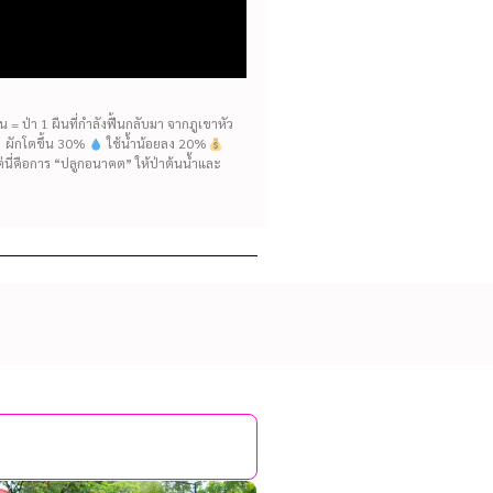
= ป่า 1 ผืนที่กำลังฟื้นกลับมา จากภูเขาหัว
ห้ ผักโตขึ้น 30%
ใช้น้ำน้อยลง 20%
แต่นี่คือการ “ปลูกอนาคต” ให้ป่าต้นน้ำและ