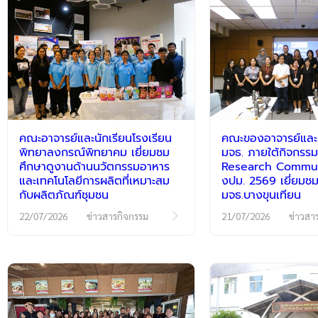
คณะอาจารย์และนักเรียนโรงเรียน
คณะของอาจารย์และนั
พิทยาลงกรณ์พิทยาคม เยี่ยมชม
มจธ. ภายใต้กิจกร
ศึกษาดูงานด้านนวัตกรรมอาหาร
Research Communi
และเทคโนโลยีการผลิตที่เหมาะสม
งปม. 2569 เยี่ยมชม
กับผลิตภัณฑ์ชุมชน
มจธ.บางขุนเทียน
22/07/2026
ข่าวสารกิจกรรม
21/07/2026
ข่าวสา