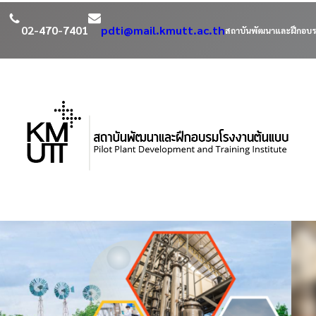
02-470-7401
pdti@mail.kmutt.ac.th
สถาบันพัฒนาและฝึกอบร