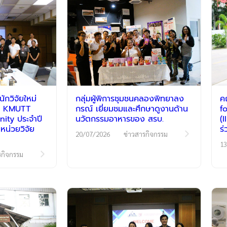
กวิจัยใหม่
กลุ่มผู้พิการชุมชนคลองพิทยาลง
ค
รม KMUTT
กรณ์ เยี่ยมชมและศึกษาดูงานด้าน
f
ty ประจำปี
นวัตกรรมอาหารของ สรบ.
(
หน่วยวิจัย
ร
20/07/2026
ข่าวสารกิจกรรม
13
รกิจกรรม