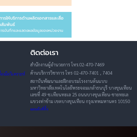
การให้บริการด้านผลิตเอกสารและสื่อ
สัมพันธ์
ารบันทึกและแสดงผลข้อมูลของหน่วยงาน
ติดต่อเรา
สำนักงานผู้อำนวยการ โทร.02-470-7469
ด้านบริการวิชาการ โทร 02-470-7401 , 7404
องมือวิเคราะห์
สถาบันพัฒนาและฝึกอบรมโรงงานต้นแบบ
มหาวิทยาลัยเทคโนโลยีพระจอมเกล้าธนบุรี บางขุนเทียน
เลขที่ 49 ซ.เทียนทะเล 25 ถนนบางขุนเทียน-ชายทะเล
แขวงท่าข้าม เขตบางขุนเทียน กรุงเทพมหานคร 10150
แผนผังที่ตั้ง