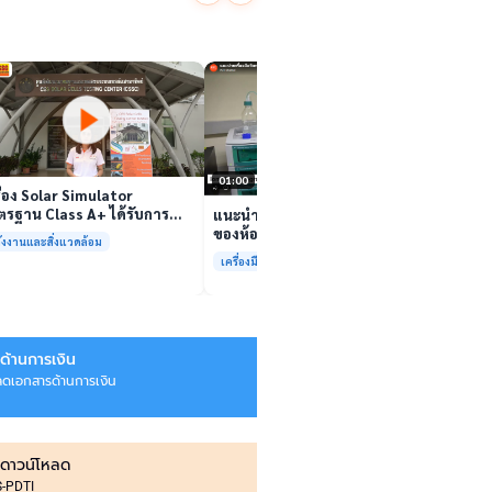
นักวิจ
ตีนสไป
YouTu
เล่นวิดีโอ
สาหร่
“เศรษ
เล่นวิดีโอ
01:00
ื่อง Solar Simulator
รฐาน Class A+ ได้รับการ
แนะนำเครื่องมือวิเคราะห์ทดสอบ
บรองมาตรฐาน ISO/IEC17025
ของห้องปฏิบัติการกลางเพื่อการ
ังงานและสิ่งแวดล้อม
อมให้บริการแล้ว
วิเคราะห์กระบวนการและสิ่ง
เครื่องมือและการวิเคราะห์ทดสอบ
แวดล้อม สรบ.มจธ.
ด้านการเงิน
ลดเอกสารด้านการเงิน
ดาวน์โหลด
IS-PDTI