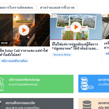
อและการวิเคราะห์ทดสอบ
สาหร่ายและสารชีวภาพ
เล่นวิดีโอ
เล่นวิดีโอ
เคร
00:08
นี่ไม่ใช่แค่การปลูกผักแต่นี่คือการ
มาต
“ปลูกอนาคต” ให้ป่าต้นน้ำและ
ติด Solar Cell ราคาแพง แต่ค่าไฟ
รั
ชุมชน
พล
ทำไมยังไม่ลด?
Success Story
พร้
พลังงานและสิ่งแวดล้อม
บริการจองห้องประชุม
เอกสาร
ระบบการจองห้องประชุม
ดาวน์โห
สถานศึกษาปลอดภัย
เอกสาร
สนง.สทภ.มจธ.บางขุนเทียน
คู่มือ M