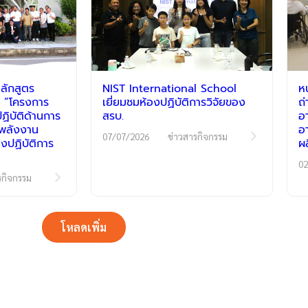
ลักสูตร
NIST International School
ห
 “โครงการ
เยี่ยมชมห้องปฏิบัติการวิจัยของ
ถ
ิบัติด้านการ
สรบ.
อ
ีพลังงาน
อ
07/07/2026
ข่าวสารกิจกรรม
งปฏิบัติการ
ผ
02
รกิจกรรม
โหลดเพิ่ม