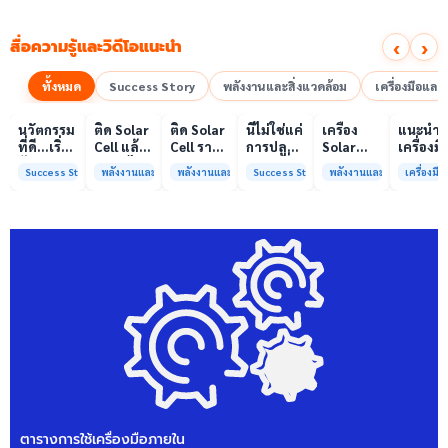
‹
›
สื่อความรู้และวิดีโอแนะนำ
ทั้งหมด
Success Story
พลังงานและสิ่งแวดล้อม
เครื่องมือแล
00:10
00:10
00:08
01:00
เล่นวิดีโอ
เล่นวิดีโอ
เล่นวิดีโอ
เล่นวิดีโอ
เล่นวิดีโอ
เล่น
นวัตกรรม
ติด Solar
ติด Solar
นี่ไม่ใช่แค่
เครื่อง
แนะนำ
ที่ดี…เริ่ม
Cell แล้ว
Cell ราคา
การปลูก
Solar
เครื่องมื
ต้นจาก
ลดค่าไฟ
แพง แต่
ผักแต่นี่
Simulator
วิเคราะห
Success Story
พลังงานและสิ่งแวดล้อม
พลังงานและสิ่งแวดล้อม
Success Story
พลังงานและสิ่งแวดล้อม
เครื่องม
ความร่วม
ได้จริง
ค่าไฟ
คือการ
มาตรฐาน
ทดสอบ
มือที่ใช่
หรือไม่?
ทำไมยัง
“ปลูก
Class A+
ของห้อง
ไม่ลด?
อนาคต”
ได้รับการ
ปฏิบัติ
ให้ป่า
รับรอง
การกลา
ต้นน้ำและ
มาตรฐาน
เพื่อการ
ชุมชน
ISO/IEC17025
วิเคราะห
พร้อมให้
กระบวน
บริการ
และสิ่ง
แล้ว
แวดล้อ
สรบ.มจ
ตารางการใช้เครื่องมือภายใน