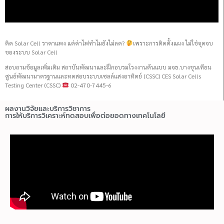
ติด Solar Cell ราคาแพง แต่ค่าไฟทำไมยังไม่ลด?
เพราะการติดตั้งแผง ไม่ใช่จุดจบ
ของระบบ Solar Cell
สอบถามข้อมูลเพิ่มเติม สถาบันพัฒนาและฝึกอบรมโรงงานต้นแบบ มจธ.บางขุนเทียน
ศูนย์พัฒนามาตรฐานและทดสอบระบบเซลล์แสงอาทิตย์ (CSSC) CES Solar Cells
Testing Center (CSSC)
02-470-7445-6
ผลงานวิจัยและบริการวิชาการ
การให้บริการวิเคราะห์ทดสอบเพื่อต่อยอดทางเทคโนโลยี