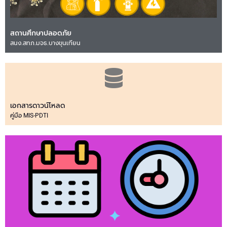
สถานศึกษาปลอดภัย
สนง.สทภ.มจธ.บางขุนเทียน
เอกสารดาวน์โหลด
คู่มือ MIS-PDTI