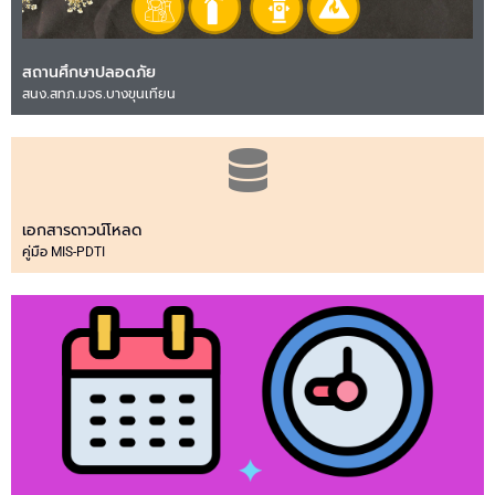
สถานศึกษาปลอดภัย
สนง.สทภ.มจธ.บางขุนเทียน
เอกสารดาวน์โหลด
คู่มือ MIS-PDTI