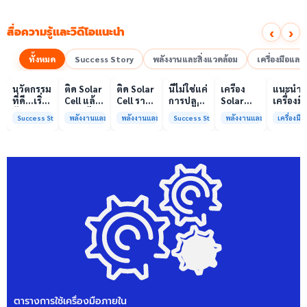
‹
›
สื่อความรู้และวิดีโอแนะนำ
ทั้งหมด
Success Story
พลังงานและสิ่งแวดล้อม
เครื่องมือแล
00:10
00:10
00:08
01:00
เล่นวิดีโอ
เล่นวิดีโอ
เล่นวิดีโอ
เล่นวิดีโอ
เล่นวิดีโอ
เล่น
นวัตกรรม
ติด Solar
ติด Solar
นี่ไม่ใช่แค่
เครื่อง
แนะนำ
ที่ดี…เริ่ม
Cell แล้ว
Cell ราคา
การปลูก
Solar
เครื่องมื
ต้นจาก
ลดค่าไฟ
แพง แต่
ผักแต่นี่
Simulator
วิเคราะห
Success Story
พลังงานและสิ่งแวดล้อม
พลังงานและสิ่งแวดล้อม
Success Story
พลังงานและสิ่งแวดล้อม
เครื่องม
ความร่วม
ได้จริง
ค่าไฟ
คือการ
มาตรฐาน
ทดสอบ
มือที่ใช่
หรือไม่?
ทำไมยัง
“ปลูก
Class A+
ของห้อง
ไม่ลด?
อนาคต”
ได้รับการ
ปฏิบัติ
ให้ป่า
รับรอง
การกลา
ต้นน้ำและ
มาตรฐาน
เพื่อการ
ชุมชน
ISO/IEC17025
วิเคราะห
พร้อมให้
กระบวน
บริการ
และสิ่ง
แล้ว
แวดล้อ
สรบ.มจ
ตารางการใช้เครื่องมือภายใน