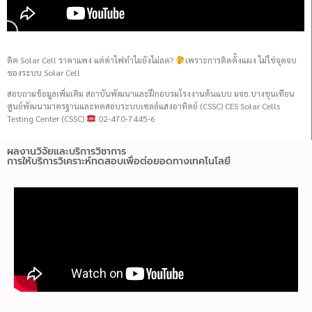
ติด Solar Cell ราคาแพง แต่ค่าไฟทำไมยังไม่ลด?
เพราะการติดตั้งแผง ไม่ใช่จุดจบ
ของระบบ Solar Cell
สอบถามข้อมูลเพิ่มเติม สถาบันพัฒนาและฝึกอบรมโรงงานต้นแบบ มจธ.บางขุนเทียน
ศูนย์พัฒนามาตรฐานและทดสอบระบบเซลล์แสงอาทิตย์ (CSSC) CES Solar Cells
Testing Center (CSSC)
02-470-7445-6
ผลงานวิจัยและบริการวิชาการ
การให้บริการวิเคราะห์ทดสอบเพื่อต่อยอดทางเทคโนโลยี