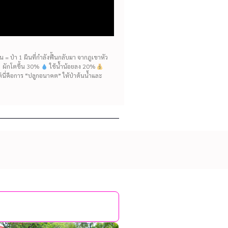
= ป่า 1 ผืนที่กำลังฟื้นกลับมา จากภูเขาหัว
ห้ ผักโตขึ้น 30%
ใช้น้ำน้อยลง 20%
แต่นี่คือการ “ปลูกอนาคต” ให้ป่าต้นน้ำและ