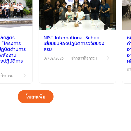
ลักสูตร
NIST International School
ห
 “โครงการ
เยี่ยมชมห้องปฏิบัติการวิจัยของ
ถ
ิบัติด้านการ
สรบ.
อ
ีพลังงาน
อ
07/07/2026
ข่าวสารกิจกรรม
งปฏิบัติการ
ผ
02
รกิจกรรม
โหลดเพิ่ม