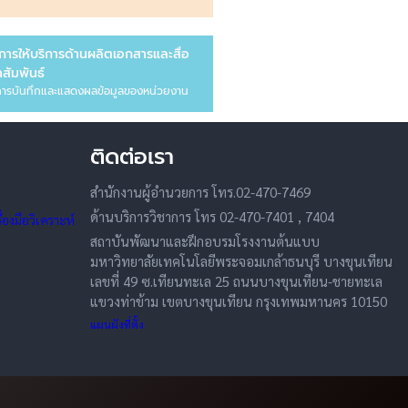
การให้บริการด้านผลิตเอกสารและสื่อ
สัมพันธ์
ารบันทึกและแสดงผลข้อมูลของหน่วยงาน
ติดต่อเรา
สำนักงานผู้อำนวยการ โทร.02-470-7469
ด้านบริการวิชาการ โทร 02-470-7401 , 7404
องมือวิเคราะห์
สถาบันพัฒนาและฝึกอบรมโรงงานต้นแบบ
มหาวิทยาลัยเทคโนโลยีพระจอมเกล้าธนบุรี บางขุนเทียน
เลขที่ 49 ซ.เทียนทะเล 25 ถนนบางขุนเทียน-ชายทะเล
แขวงท่าข้าม เขตบางขุนเทียน กรุงเทพมหานคร 10150
แผนผังที่ตั้ง