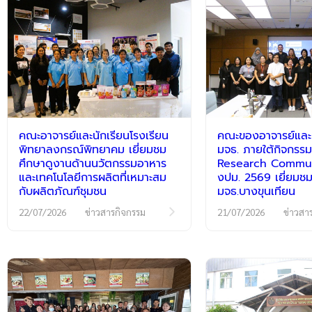
คณะอาจารย์และนักเรียนโรงเรียน
คณะของอาจารย์และนั
พิทยาลงกรณ์พิทยาคม เยี่ยมชม
มจธ. ภายใต้กิจกร
ศึกษาดูงานด้านนวัตกรรมอาหาร
Research Communi
และเทคโนโลยีการผลิตที่เหมาะสม
งปม. 2569 เยี่ยมชม
กับผลิตภัณฑ์ชุมชน
มจธ.บางขุนเทียน
22/07/2026
ข่าวสารกิจกรรม
21/07/2026
ข่าวสา