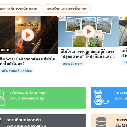
อและการวิเคราะห์ทดสอบ
สาหร่ายและสารชีวภาพ
เล่นวิดีโอ
เล่นวิดีโอ
เคร
00:08
นี่ไม่ใช่แค่การปลูกผักแต่นี่คือการ
มาต
“ปลูกอนาคต” ให้ป่าต้นน้ำและ
ติด Solar Cell ราคาแพง แต่ค่าไฟ
รั
ชุมชน
พล
ทำไมยังไม่ลด?
Success Story
พร้
พลังงานและสิ่งแวดล้อม
บริการจองห้องประชุม
เอกสาร
ระบบการจองห้องประชุม
ดาวน์โห
สถานศึกษาปลอดภัย
เอกสาร
สนง.สทภ.มจธ.บางขุนเทียน
คู่มือ M