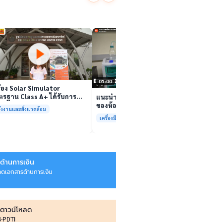
นักวิจ
ตีนสไป
YouTu
เล่นวิดีโอ
สาหร่
“เศรษ
เล่นวิดีโอ
01:00
ื่อง Solar Simulator
รฐาน Class A+ ได้รับการ
แนะนำเครื่องมือวิเคราะห์ทดสอบ
บรองมาตรฐาน ISO/IEC17025
ของห้องปฏิบัติการกลางเพื่อการ
ังงานและสิ่งแวดล้อม
อมให้บริการแล้ว
วิเคราะห์กระบวนการและสิ่ง
เครื่องมือและการวิเคราะห์ทดสอบ
แวดล้อม สรบ.มจธ.
ด้านการเงิน
ลดเอกสารด้านการเงิน
ดาวน์โหลด
IS-PDTI