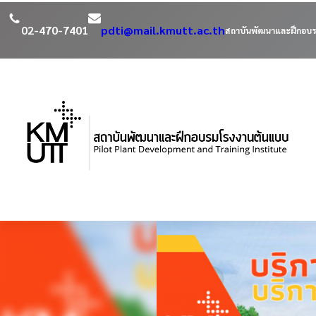
02-470-7401
pdti@mail.kmutt.ac.th
สถาบันพัฒนาและฝึกอบร