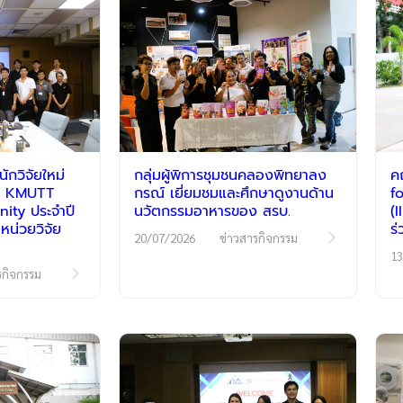
กวิจัยใหม่
กลุ่มผู้พิการชุมชนคลองพิทยาลง
ค
รม KMUTT
กรณ์ เยี่ยมชมและศึกษาดูงานด้าน
f
ty ประจำปี
นวัตกรรมอาหารของ สรบ.
(
หน่วยวิจัย
ร
20/07/2026
ข่าวสารกิจกรรม
13
รกิจกรรม