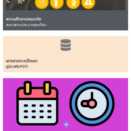
สถานศึกษาปลอดภัย
สนง.สทภ.มจธ.บางขุนเทียน
เอกสารดาวน์โหลด
คู่มือ MIS-PDTI