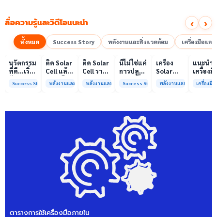
‹
›
สื่อความรู้และวิดีโอแนะนำ
ทั้งหมด
Success Story
พลังงานและสิ่งแวดล้อม
เครื่องมือแล
00:10
00:10
00:08
01:00
เล่นวิดีโอ
เล่นวิดีโอ
เล่นวิดีโอ
เล่นวิดีโอ
เล่นวิดีโอ
เล่น
นวัตกรรม
ติด Solar
ติด Solar
นี่ไม่ใช่แค่
เครื่อง
แนะนำ
ที่ดี…เริ่ม
Cell แล้ว
Cell ราคา
การปลูก
Solar
เครื่องมื
ต้นจาก
ลดค่าไฟ
แพง แต่
ผักแต่นี่
Simulator
วิเคราะห
Success Story
พลังงานและสิ่งแวดล้อม
พลังงานและสิ่งแวดล้อม
Success Story
พลังงานและสิ่งแวดล้อม
เครื่องม
ความร่วม
ได้จริง
ค่าไฟ
คือการ
มาตรฐาน
ทดสอบ
มือที่ใช่
หรือไม่?
ทำไมยัง
“ปลูก
Class A+
ของห้อง
ไม่ลด?
อนาคต”
ได้รับการ
ปฏิบัติ
ให้ป่า
รับรอง
การกลา
ต้นน้ำและ
มาตรฐาน
เพื่อการ
ชุมชน
ISO/IEC17025
วิเคราะห
พร้อมให้
กระบวน
บริการ
และสิ่ง
แล้ว
แวดล้อ
สรบ.มจ
ตารางการใช้เครื่องมือภายใน