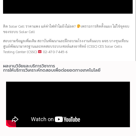
ติด Solar Cell ราคาแพง แต่ค่าไฟทำไมยังไม่ลด?
เพราะการติดตั้งแผง ไม่ใช่จุดจบ
ของระบบ Solar Cell
สอบถามข้อมูลเพิ่มเติม สถาบันพัฒนาและฝึกอบรมโรงงานต้นแบบ มจธ.บางขุนเทียน
ศูนย์พัฒนามาตรฐานและทดสอบระบบเซลล์แสงอาทิตย์ (CSSC) CES Solar Cells
Testing Center (CSSC)
02-470-7445-6
ผลงานวิจัยและบริการวิชาการ
การให้บริการวิเคราะห์ทดสอบเพื่อต่อยอดทางเทคโนโลยี