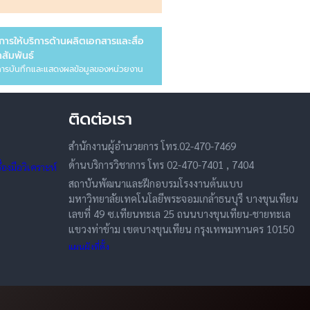
การให้บริการด้านผลิตเอกสารและสื่อ
สัมพันธ์
ารบันทึกและแสดงผลข้อมูลของหน่วยงาน
ติดต่อเรา
สำนักงานผู้อำนวยการ โทร.02-470-7469
ด้านบริการวิชาการ โทร 02-470-7401 , 7404
องมือวิเคราะห์
สถาบันพัฒนาและฝึกอบรมโรงงานต้นแบบ
มหาวิทยาลัยเทคโนโลยีพระจอมเกล้าธนบุรี บางขุนเทียน
เลขที่ 49 ซ.เทียนทะเล 25 ถนนบางขุนเทียน-ชายทะเล
แขวงท่าข้าม เขตบางขุนเทียน กรุงเทพมหานคร 10150
แผนผังที่ตั้ง