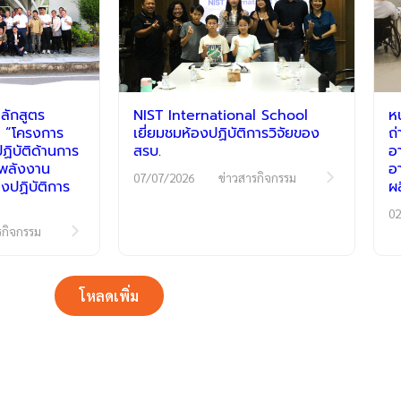
ลักสูตร
NIST International School
ห
 “โครงการ
เยี่ยมชมห้องปฏิบัติการวิจัยของ
ถ
ิบัติด้านการ
สรบ.
อ
ีพลังงาน
อ
07/07/2026
ข่าวสารกิจกรรม
งปฏิบัติการ
ผ
02
รกิจกรรม
โหลดเพิ่ม