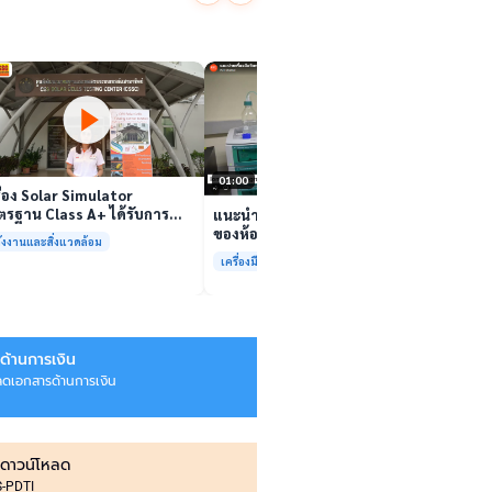
นักวิจ
ตีนสไป
YouTu
เล่นวิดีโอ
สาหร่
“เศรษ
เล่นวิดีโอ
01:00
ื่อง Solar Simulator
รฐาน Class A+ ได้รับการ
แนะนำเครื่องมือวิเคราะห์ทดสอบ
บรองมาตรฐาน ISO/IEC17025
ของห้องปฏิบัติการกลางเพื่อการ
ังงานและสิ่งแวดล้อม
อมให้บริการแล้ว
วิเคราะห์กระบวนการและสิ่ง
เครื่องมือและการวิเคราะห์ทดสอบ
แวดล้อม สรบ.มจธ.
ด้านการเงิน
ลดเอกสารด้านการเงิน
ดาวน์โหลด
IS-PDTI