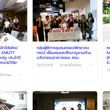
กวิจัยใหม่
กลุ่มผู้พิการชุมชนคลองพิทยาลง
ค
รม KMUTT
กรณ์ เยี่ยมชมและศึกษาดูงานด้าน
f
ty ประจำปี
นวัตกรรมอาหารของ สรบ.
(
หน่วยวิจัย
ร
20/07/2026
ข่าวสารกิจกรรม
13
รกิจกรรม