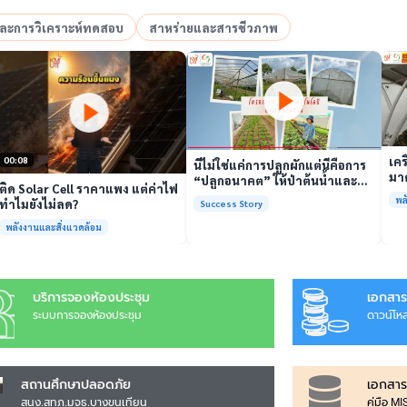
อและการวิเคราะห์ทดสอบ
สาหร่ายและสารชีวภาพ
เล่นวิดีโอ
เล่นวิดีโอ
เคร
00:08
นี่ไม่ใช่แค่การปลูกผักแต่นี่คือการ
มาต
“ปลูกอนาคต” ให้ป่าต้นน้ำและ
ติด Solar Cell ราคาแพง แต่ค่าไฟ
รั
ชุมชน
พล
ทำไมยังไม่ลด?
Success Story
พร้
พลังงานและสิ่งแวดล้อม
บริการจองห้องประชุม
เอกสาร
ระบบการจองห้องประชุม
ดาวน์โห
สถานศึกษาปลอดภัย
เอกสาร
สนง.สทภ.มจธ.บางขุนเทียน
คู่มือ M