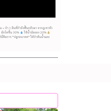
= ป่า 1 ผืนที่กำลังฟื้นกลับมา จากภูเขาหัว
ห้ ผักโตขึ้น 30%
ใช้น้ำน้อยลง 20%
แต่นี่คือการ “ปลูกอนาคต” ให้ป่าต้นน้ำและ