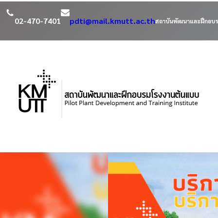
02-470-7401
pdti@mail.kmutt.ac.th
สถาบันพัฒนาและฝึกอบร