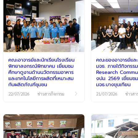
คณะอาจารย์และนักเรียนโรงเรียน
คณะของอาจารย์และนั
พิทยาลงกรณ์พิทยาคม เยี่ยมชม
มจธ. ภายใต้กิจกร
ศึกษาดูงานด้านนวัตกรรมอาหาร
Research Communi
และเทคโนโลยีการผลิตที่เหมาะสม
งปม. 2569 เยี่ยมชม
กับผลิตภัณฑ์ชุมชน
มจธ.บางขุนเทียน
22/07/2026
ข่าวสารกิจกรรม
21/07/2026
ข่าวสา