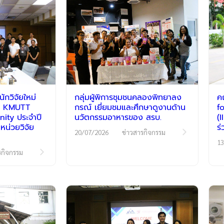
กวิจัยใหม่
กลุ่มผู้พิการชุมชนคลองพิทยาลง
ค
รม KMUTT
กรณ์ เยี่ยมชมและศึกษาดูงานด้าน
f
ty ประจำปี
นวัตกรรมอาหารของ สรบ.
(
หน่วยวิจัย
ร
20/07/2026
ข่าวสารกิจกรรม
13
รกิจกรรม