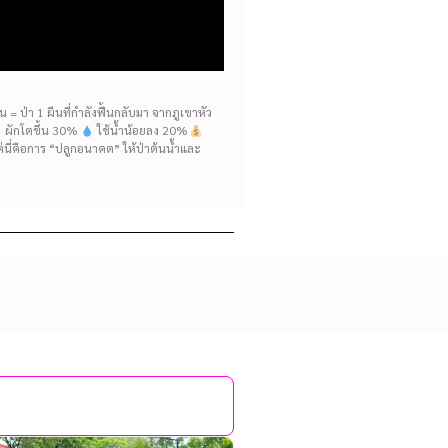
= ป่า 1 ผืนที่กำลังฟื้นกลับมา จากภูเขาหัว
ห้ ผักโตขึ้น 30%
ใช้น้ำน้อยลง 20%
แต่นี่คือการ “ปลูกอนาคต” ให้ป่าต้นน้ำและ