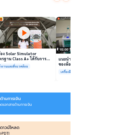
นักวิจ
ตีนสไป
YouTu
เล่นวิดีโอ
สาหร่
“เศรษ
เล่นวิดีโอ
01:00
ื่อง Solar Simulator
รฐาน Class A+ ได้รับการ
แนะนำเครื่องมือวิเคราะห์ทดสอบ
บรองมาตรฐาน ISO/IEC17025
ของห้องปฏิบัติการกลางเพื่อการ
ังงานและสิ่งแวดล้อม
อมให้บริการแล้ว
วิเคราะห์กระบวนการและสิ่ง
เครื่องมือและการวิเคราะห์ทดสอบ
แวดล้อม สรบ.มจธ.
ด้านการเงิน
ลดเอกสารด้านการเงิน
ดาวน์โหลด
IS-PDTI