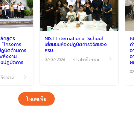
ลักสูตร
NIST International School
ห
 “โครงการ
เยี่ยมชมห้องปฏิบัติการวิจัยของ
ถ
ิบัติด้านการ
สรบ.
อ
ีพลังงาน
อ
07/07/2026
ข่าวสารกิจกรรม
งปฏิบัติการ
ผ
02
รกิจกรรม
โหลดเพิ่ม