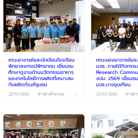
คณะอาจารย์และนักเรียนโรงเรียน
คณะของอาจารย์และนั
พิทยาลงกรณ์พิทยาคม เยี่ยมชม
มจธ. ภายใต้กิจกร
ศึกษาดูงานด้านนวัตกรรมอาหาร
Research Communi
และเทคโนโลยีการผลิตที่เหมาะสม
งปม. 2569 เยี่ยมชม
กับผลิตภัณฑ์ชุมชน
มจธ.บางขุนเทียน
22/07/2026
ข่าวสารกิจกรรม
21/07/2026
ข่าวสา