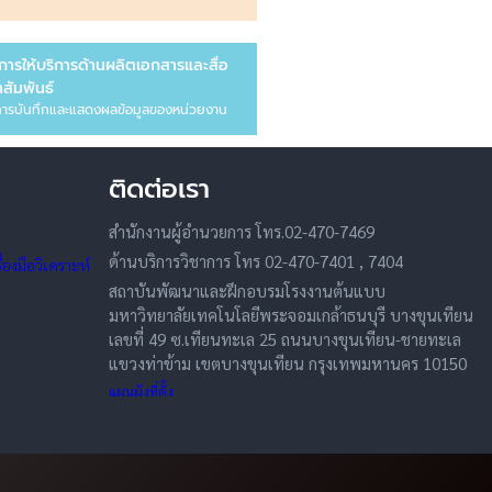
การให้บริการด้านผลิตเอกสารและสื่อ
สัมพันธ์
ารบันทึกและแสดงผลข้อมูลของหน่วยงาน
ติดต่อเรา
สำนักงานผู้อำนวยการ โทร.02-470-7469
ด้านบริการวิชาการ โทร 02-470-7401 , 7404
องมือวิเคราะห์
สถาบันพัฒนาและฝึกอบรมโรงงานต้นแบบ
มหาวิทยาลัยเทคโนโลยีพระจอมเกล้าธนบุรี บางขุนเทียน
เลขที่ 49 ซ.เทียนทะเล 25 ถนนบางขุนเทียน-ชายทะเล
แขวงท่าข้าม เขตบางขุนเทียน กรุงเทพมหานคร 10150
แผนผังที่ตั้ง