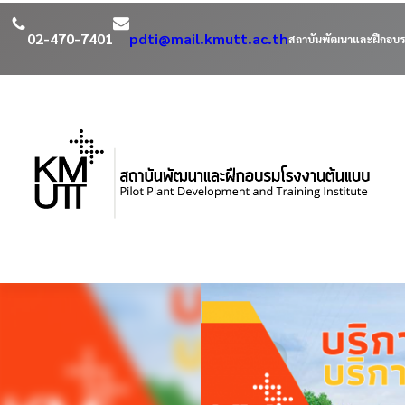
02-470-7401
pdti@mail.kmutt.ac.th
สถาบันพัฒนาและฝึกอบร