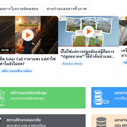
อและการวิเคราะห์ทดสอบ
สาหร่ายและสารชีวภาพ
เล่นวิดีโอ
เล่นวิดีโอ
เคร
00:08
นี่ไม่ใช่แค่การปลูกผักแต่นี่คือการ
มาต
“ปลูกอนาคต” ให้ป่าต้นน้ำและ
ติด Solar Cell ราคาแพง แต่ค่าไฟ
รั
ชุมชน
พล
ทำไมยังไม่ลด?
Success Story
พร้
พลังงานและสิ่งแวดล้อม
บริการจองห้องประชุม
เอกสาร
ระบบการจองห้องประชุม
ดาวน์โห
สถานศึกษาปลอดภัย
เอกสาร
สนง.สทภ.มจธ.บางขุนเทียน
คู่มือ M