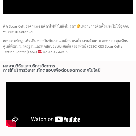
ติด Solar Cell ราคาแพง แต่ค่าไฟทำไมยังไม่ลด?
เพราะการติดตั้งแผง ไม่ใช่จุดจบ
ของระบบ Solar Cell
สอบถามข้อมูลเพิ่มเติม สถาบันพัฒนาและฝึกอบรมโรงงานต้นแบบ มจธ.บางขุนเทียน
ศูนย์พัฒนามาตรฐานและทดสอบระบบเซลล์แสงอาทิตย์ (CSSC) CES Solar Cells
Testing Center (CSSC)
02-470-7445-6
ผลงานวิจัยและบริการวิชาการ
การให้บริการวิเคราะห์ทดสอบเพื่อต่อยอดทางเทคโนโลยี