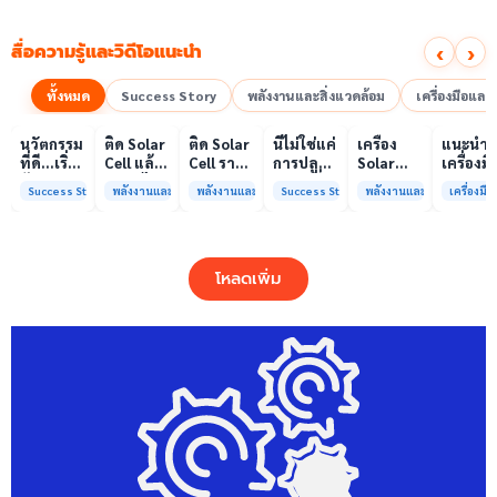
‹
›
สื่อความรู้และวิดีโอแนะนำ
ทั้งหมด
Success Story
พลังงานและสิ่งแวดล้อม
เครื่องมือแล
00:10
00:10
00:08
01:00
เล่นวิดีโอ
เล่นวิดีโอ
เล่นวิดีโอ
เล่นวิดีโอ
เล่นวิดีโอ
เล่น
นวัตกรรม
ติด Solar
ติด Solar
นี่ไม่ใช่แค่
เครื่อง
แนะนำ
ที่ดี…เริ่ม
Cell แล้ว
Cell ราคา
การปลูก
Solar
เครื่องมื
ต้นจาก
ลดค่าไฟ
แพง แต่
ผักแต่นี่
Simulator
วิเคราะห
Success Story
พลังงานและสิ่งแวดล้อม
พลังงานและสิ่งแวดล้อม
Success Story
พลังงานและสิ่งแวดล้อม
เครื่องม
ความร่วม
ได้จริง
ค่าไฟ
คือการ
มาตรฐาน
ทดสอบ
มือที่ใช่
หรือไม่?
ทำไมยัง
“ปลูก
Class A+
ของห้อง
ไม่ลด?
อนาคต”
ได้รับการ
ปฏิบัติ
ให้ป่า
รับรอง
การกลา
โหลดเพิ่ม
ต้นน้ำและ
มาตรฐาน
เพื่อการ
ชุมชน
ISO/IEC17025
วิเคราะห
พร้อมให้
กระบวน
บริการ
และสิ่ง
แล้ว
แวดล้อ
สรบ.มจ