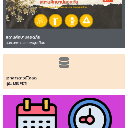
สถานศึกษาปลอดภัย
สนง.สทภ.มจธ.บางขุนเทียน
เอกสารดาวน์โหลด
คู่มือ MIS-PDTI