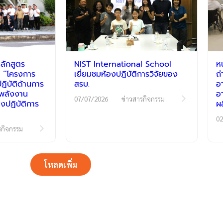
ลักสูตร
NIST International School
ห
 “โครงการ
เยี่ยมชมห้องปฏิบัติการวิจัยของ
ถ
ิบัติด้านการ
สรบ.
อ
ีพลังงาน
อ
07/07/2026
ข่าวสารกิจกรรม
งปฏิบัติการ
ผ
02
รกิจกรรม
โหลดเพิ่ม