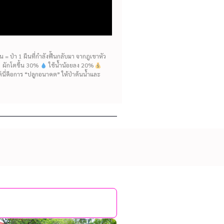
= ป่า 1 ผืนที่กำลังฟื้นกลับมา จากภูเขาหัว
ห้ ผักโตขึ้น 30%
ใช้น้ำน้อยลง 20%
แต่นี่คือการ “ปลูกอนาคต” ให้ป่าต้นน้ำและ