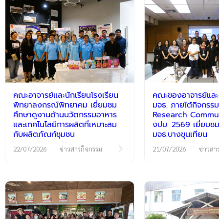
คณะอาจารย์และนักเรียนโรงเรียน
คณะของอาจารย์และนั
พิทยาลงกรณ์พิทยาคม เยี่ยมชม
มจธ. ภายใต้กิจกร
ศึกษาดูงานด้านนวัตกรรมอาหาร
Research Communi
และเทคโนโลยีการผลิตที่เหมาะสม
งปม. 2569 เยี่ยมชม
กับผลิตภัณฑ์ชุมชน
มจธ.บางขุนเทียน
22/07/2026
ข่าวสารกิจกรรม
21/07/2026
ข่าวสา