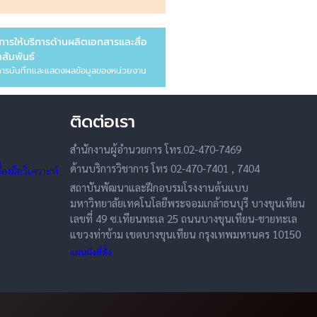
การให้บริการด้านผลิตเอกสารและสื่อ
สัมพันธ์
ารบันทึกและแสดงผลข้อมูลของหน่วยงาน
ติดต่อเรา
สำนักงานผู้อำนวยการ โทร.02-470-7469
ด้านบริการวิชาการ โทร 02-470-7401 , 7404
องมือวิเคราะห์
สถาบันพัฒนาและฝึกอบรมโรงงานต้นแบบ
มหาวิทยาลัยเทคโนโลยีพระจอมเกล้าธนบุรี บางขุนเทียน
เลขที่ 49 ซ.เทียนทะเล 25 ถนนบางขุนเทียน-ชายทะเล
แขวงท่าข้าม เขตบางขุนเทียน กรุงเทพมหานคร 10150
แผนผังที่ตั้ง