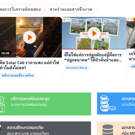
อและการวิเคราะห์ทดสอบ
สาหร่ายและสารชีวภาพ
เล่นวิดีโอ
เล่นวิดีโอ
เคร
00:08
นี่ไม่ใช่แค่การปลูกผักแต่นี่คือการ
มาต
“ปลูกอนาคต” ให้ป่าต้นน้ำและ
ติด Solar Cell ราคาแพง แต่ค่าไฟ
รั
ชุมชน
พล
ทำไมยังไม่ลด?
Success Story
พร้
พลังงานและสิ่งแวดล้อม
บริการจองห้องประชุม
เอกสาร
ระบบการจองห้องประชุม
ดาวน์โห
สถานศึกษาปลอดภัย
เอกสาร
สนง.สทภ.มจธ.บางขุนเทียน
คู่มือ M