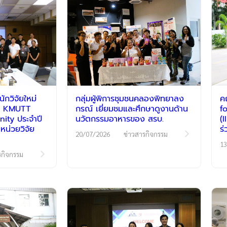
กวิจัยใหม่
กลุ่มผู้พิการชุมชนคลองพิทยาลง
ค
รม KMUTT
กรณ์ เยี่ยมชมและศึกษาดูงานด้าน
f
ty ประจำปี
นวัตกรรมอาหารของ สรบ.
(
หน่วยวิจัย
ร
20/07/2026
ข่าวสารกิจกรรม
13
รกิจกรรม