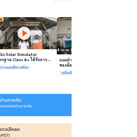
นักวิจ
ตีนสไป
YouTu
เล่นวิดีโอ
สาหร่
“เศรษ
เล่นวิดีโอ
01:00
ื่อง Solar Simulator
รฐาน Class A+ ได้รับการ
แนะนำเครื่องมือวิเคราะห์ทดสอบ
บรองมาตรฐาน ISO/IEC17025
ของห้องปฏิบัติการกลางเพื่อการ
ังงานและสิ่งแวดล้อม
อมให้บริการแล้ว
วิเคราะห์กระบวนการและสิ่ง
เครื่องมือและการวิเคราะห์ทดสอบ
แวดล้อม สรบ.มจธ.
ด้านการเงิน
ลดเอกสารด้านการเงิน
ดาวน์โหลด
IS-PDTI