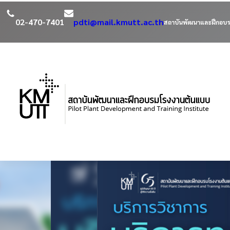
02-470-7401
pdti@mail.kmutt.ac.th
สถาบันพัฒนาและฝึกอบร