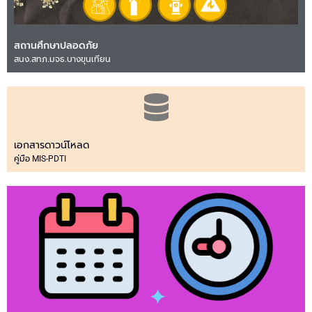
สถานศึกษาปลอดภัย
สนง.สทภ.มจธ.บางขุนเทียน
เอกสารดาวน์โหลด
คู่มือ MIS-PDTI