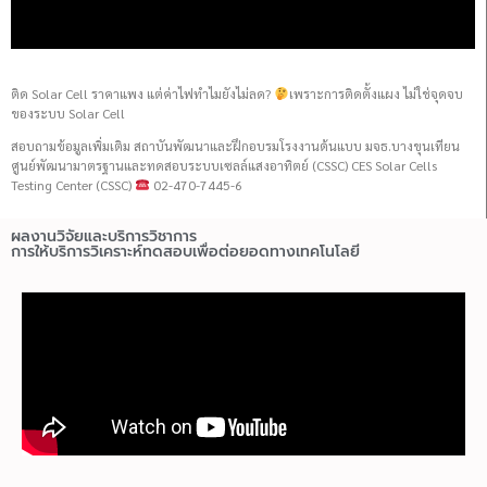
ติด Solar Cell ราคาแพง แต่ค่าไฟทำไมยังไม่ลด?
เพราะการติดตั้งแผง ไม่ใช่จุดจบ
ของระบบ Solar Cell
สอบถามข้อมูลเพิ่มเติม สถาบันพัฒนาและฝึกอบรมโรงงานต้นแบบ มจธ.บางขุนเทียน
ศูนย์พัฒนามาตรฐานและทดสอบระบบเซลล์แสงอาทิตย์ (CSSC) CES Solar Cells
Testing Center (CSSC)
02-470-7445-6
ผลงานวิจัยและบริการวิชาการ
การให้บริการวิเคราะห์ทดสอบเพื่อต่อยอดทางเทคโนโลยี