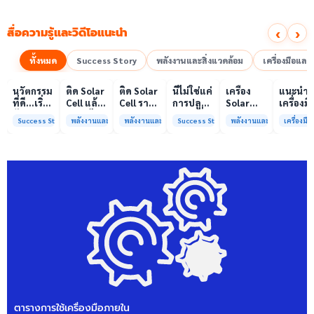
‹
›
สื่อความรู้และวิดีโอแนะนำ
ทั้งหมด
Success Story
พลังงานและสิ่งแวดล้อม
เครื่องมือแล
00:10
00:10
00:08
01:00
เล่นวิดีโอ
เล่นวิดีโอ
เล่นวิดีโอ
เล่นวิดีโอ
เล่นวิดีโอ
เล่น
นวัตกรรม
ติด Solar
ติด Solar
นี่ไม่ใช่แค่
เครื่อง
แนะนำ
ที่ดี…เริ่ม
Cell แล้ว
Cell ราคา
การปลูก
Solar
เครื่องมื
ต้นจาก
ลดค่าไฟ
แพง แต่
ผักแต่นี่
Simulator
วิเคราะห
Success Story
พลังงานและสิ่งแวดล้อม
พลังงานและสิ่งแวดล้อม
Success Story
พลังงานและสิ่งแวดล้อม
เครื่องม
ความร่วม
ได้จริง
ค่าไฟ
คือการ
มาตรฐาน
ทดสอบ
มือที่ใช่
หรือไม่?
ทำไมยัง
“ปลูก
Class A+
ของห้อง
ไม่ลด?
อนาคต”
ได้รับการ
ปฏิบัติ
ให้ป่า
รับรอง
การกลา
ต้นน้ำและ
มาตรฐาน
เพื่อการ
ชุมชน
ISO/IEC17025
วิเคราะห
พร้อมให้
กระบวน
บริการ
และสิ่ง
แล้ว
แวดล้อ
สรบ.มจ
ตารางการใช้เครื่องมือภายใน