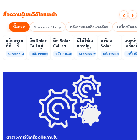
‹
›
สื่อความรู้และวิดีโอแนะนำ
ทั้งหมด
Success Story
พลังงานและสิ่งแวดล้อม
เครื่องมือแล
00:10
00:10
00:08
01:00
เล่นวิดีโอ
เล่นวิดีโอ
เล่นวิดีโอ
เล่นวิดีโอ
เล่นวิดีโอ
เล่น
นวัตกรรม
ติด Solar
ติด Solar
นี่ไม่ใช่แค่
เครื่อง
แนะนำ
ที่ดี…เริ่ม
Cell แล้ว
Cell ราคา
การปลูก
Solar
เครื่องมื
ต้นจาก
ลดค่าไฟ
แพง แต่
ผักแต่นี่
Simulator
วิเคราะห
Success Story
พลังงานและสิ่งแวดล้อม
พลังงานและสิ่งแวดล้อม
Success Story
พลังงานและสิ่งแวดล้อม
เครื่องม
ความร่วม
ได้จริง
ค่าไฟ
คือการ
มาตรฐาน
ทดสอบ
มือที่ใช่
หรือไม่?
ทำไมยัง
“ปลูก
Class A+
ของห้อง
ไม่ลด?
อนาคต”
ได้รับการ
ปฏิบัติ
ให้ป่า
รับรอง
การกลา
ต้นน้ำและ
มาตรฐาน
เพื่อการ
ชุมชน
ISO/IEC17025
วิเคราะห
พร้อมให้
กระบวน
บริการ
และสิ่ง
แล้ว
แวดล้อ
สรบ.มจ
ตารางการใช้เครื่องมือภายใน