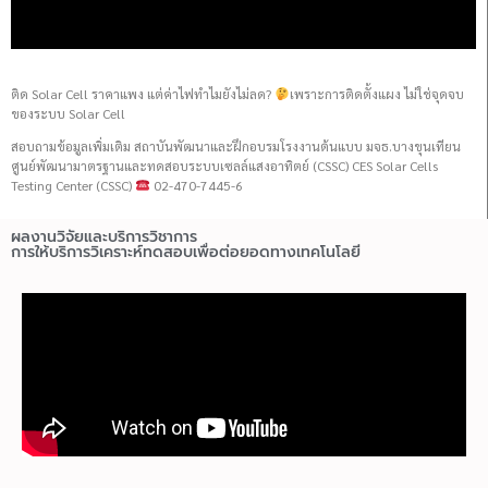
ติด Solar Cell ราคาแพง แต่ค่าไฟทำไมยังไม่ลด?
เพราะการติดตั้งแผง ไม่ใช่จุดจบ
ของระบบ Solar Cell
สอบถามข้อมูลเพิ่มเติม สถาบันพัฒนาและฝึกอบรมโรงงานต้นแบบ มจธ.บางขุนเทียน
ศูนย์พัฒนามาตรฐานและทดสอบระบบเซลล์แสงอาทิตย์ (CSSC) CES Solar Cells
Testing Center (CSSC)
02-470-7445-6
ผลงานวิจัยและบริการวิชาการ
การให้บริการวิเคราะห์ทดสอบเพื่อต่อยอดทางเทคโนโลยี