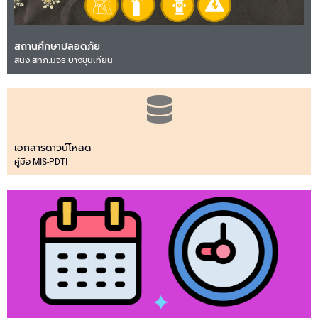
สถานศึกษาปลอดภัย
สนง.สทภ.มจธ.บางขุนเทียน
เอกสารดาวน์โหลด
คู่มือ MIS-PDTI