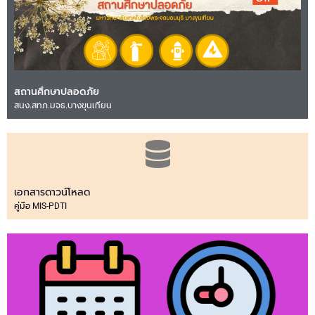
สถานศึกษาปลอดภัย
สนง.สทภ.มจธ.บางขุนเทียน
เอกสารดาวน์โหลด
คู่มือ MIS-PDTI