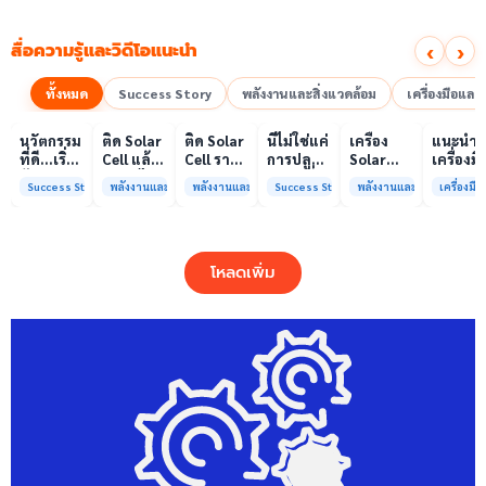
‹
›
สื่อความรู้และวิดีโอแนะนำ
ทั้งหมด
Success Story
พลังงานและสิ่งแวดล้อม
เครื่องมือแล
00:10
00:10
00:08
01:00
เล่นวิดีโอ
เล่นวิดีโอ
เล่นวิดีโอ
เล่นวิดีโอ
เล่นวิดีโอ
เล่น
นวัตกรรม
ติด Solar
ติด Solar
นี่ไม่ใช่แค่
เครื่อง
แนะนำ
ที่ดี…เริ่ม
Cell แล้ว
Cell ราคา
การปลูก
Solar
เครื่องมื
ต้นจาก
ลดค่าไฟ
แพง แต่
ผักแต่นี่
Simulator
วิเคราะห
Success Story
พลังงานและสิ่งแวดล้อม
พลังงานและสิ่งแวดล้อม
Success Story
พลังงานและสิ่งแวดล้อม
เครื่องม
ความร่วม
ได้จริง
ค่าไฟ
คือการ
มาตรฐาน
ทดสอบ
มือที่ใช่
หรือไม่?
ทำไมยัง
“ปลูก
Class A+
ของห้อง
ไม่ลด?
อนาคต”
ได้รับการ
ปฏิบัติ
ให้ป่า
รับรอง
การกลา
โหลดเพิ่ม
ต้นน้ำและ
มาตรฐาน
เพื่อการ
ชุมชน
ISO/IEC17025
วิเคราะห
พร้อมให้
กระบวน
บริการ
และสิ่ง
แล้ว
แวดล้อ
สรบ.มจ