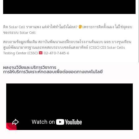
ติด Solar Cell ราคาแพง แต่ค่าไฟทำไมยังไม่ลด?
เพราะการติดตั้งแผง ไม่ใช่จุดจบ
ของระบบ Solar Cell
สอบถามข้อมูลเพิ่มเติม สถาบันพัฒนาและฝึกอบรมโรงงานต้นแบบ มจธ.บางขุนเทียน
ศูนย์พัฒนามาตรฐานและทดสอบระบบเซลล์แสงอาทิตย์ (CSSC) CES Solar Cells
Testing Center (CSSC)
02-470-7445-6
ผลงานวิจัยและบริการวิชาการ
การให้บริการวิเคราะห์ทดสอบเพื่อต่อยอดทางเทคโนโลยี