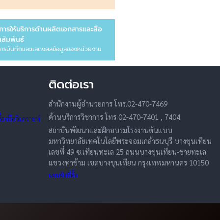
การให้บริการด้านผลิตเอกสารและสื่อ
สัมพันธ์
ารบันทึกและแสดงผลข้อมูลของหน่วยงาน
ติดต่อเรา
สำนักงานผู้อำนวยการ โทร.02-470-7469
ด้านบริการวิชาการ โทร 02-470-7401 , 7404
องมือวิเคราะห์
สถาบันพัฒนาและฝึกอบรมโรงงานต้นแบบ
มหาวิทยาลัยเทคโนโลยีพระจอมเกล้าธนบุรี บางขุนเทียน
เลขที่ 49 ซ.เทียนทะเล 25 ถนนบางขุนเทียน-ชายทะเล
แขวงท่าข้าม เขตบางขุนเทียน กรุงเทพมหานคร 10150
แผนผังที่ตั้ง