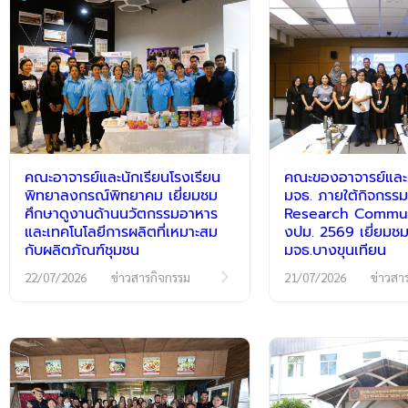
คณะอาจารย์และนักเรียนโรงเรียน
คณะของอาจารย์และนั
พิทยาลงกรณ์พิทยาคม เยี่ยมชม
มจธ. ภายใต้กิจกร
ศึกษาดูงานด้านนวัตกรรมอาหาร
Research Communi
และเทคโนโลยีการผลิตที่เหมาะสม
งปม. 2569 เยี่ยมชม
กับผลิตภัณฑ์ชุมชน
มจธ.บางขุนเทียน
22/07/2026
ข่าวสารกิจกรรม
21/07/2026
ข่าวสา