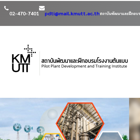
02-470-7401
pdti@mail.kmutt.ac.th
สถาบันพัฒนาและฝึกอบร