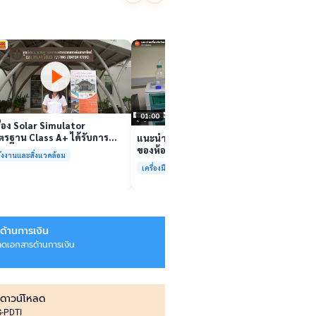
นักวิจ
ตีนสไป
YouTu
เล่นวิดีโอ
สาหร่
“เศรษ
เล่นวิดีโอ
01:00
ื่อง Solar Simulator
รฐาน Class A+ ได้รับการ
แนะนำเครื่องมือวิเคราะห์ทดสอบ
บรองมาตรฐาน ISO/IEC17025
ของห้องปฏิบัติการกลางเพื่อการ
ังงานและสิ่งแวดล้อม
อมให้บริการแล้ว
วิเคราะห์กระบวนการและสิ่ง
เครื่องมือและการวิเคราะห์ทดสอบ
แวดล้อม สรบ.มจธ.
ด้านการเงิน
ลดเอกสารด้านการเงิน
ดาวน์โหลด
IS-PDTI