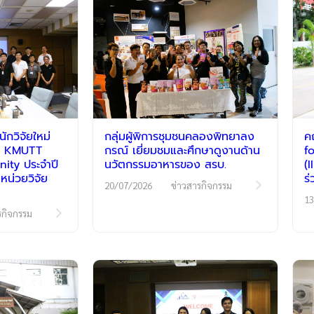
กวิจัยใหม่
กลุ่มผู้พิการชุมชนคลองพิทยาลง
ค
รม KMUTT
กรณ์ เยี่ยมชมและศึกษาดูงานด้าน
f
ty ประจำปี
นวัตกรรมอาหารของ สรบ.
(
หน่วยวิจัย
ร
20/07/2026
ข่าวสารกิจกรรม
13
รกิจกรรม