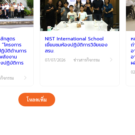
ลักสูตร
NIST International School
ห
 “โครงการ
เยี่ยมชมห้องปฏิบัติการวิจัยของ
ถ
ิบัติด้านการ
สรบ.
อ
ีพลังงาน
อ
07/07/2026
ข่าวสารกิจกรรม
งปฏิบัติการ
ผ
02
รกิจกรรม
โหลดเพิ่ม