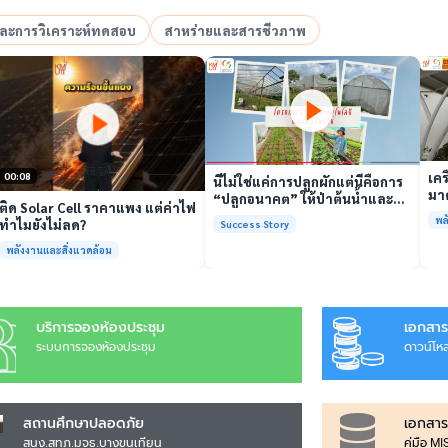
อและการวิเคราะห์ทดสอบ
สาหร่ายและสารชีวภาพ
เล่นวิดีโอ
เล่นวิดีโอ
เคร
00:08
นี่ไม่ใช่แค่การปลูกผักแต่นี่คือการ
มาต
“ปลูกอนาคต” ให้ป่าต้นน้ำและ
ติด Solar Cell ราคาแพง แต่ค่าไฟ
รั
ชุมชน
พล
ทำไมยังไม่ลด?
Success Story
พร้
พลังงานและสิ่งแวดล้อม
บริการจองห้องประชุม
เอกสาร
ระบบการจองห้องประชุม
ดาวน์โห
สถานศึกษาปลอดภัย
เอกสาร
สนง.สทภ.มจธ.บางขุนเทียน
คู่มือ M