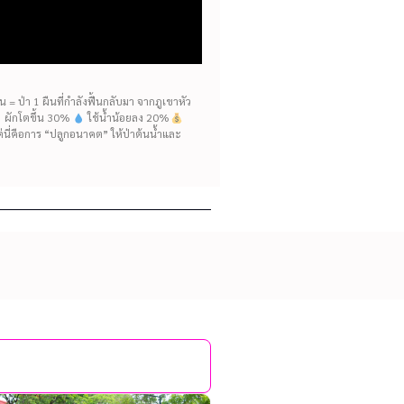
= ป่า 1 ผืนที่กำลังฟื้นกลับมา จากภูเขาหัว
ห้ ผักโตขึ้น 30%
ใช้น้ำน้อยลง 20%
แต่นี่คือการ “ปลูกอนาคต” ให้ป่าต้นน้ำและ