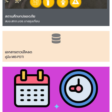
สถานศึกษาปลอดภัย
สนง.สทภ.มจธ.บางขุนเทียน
เอกสารดาวน์โหลด
คู่มือ MIS-PDTI