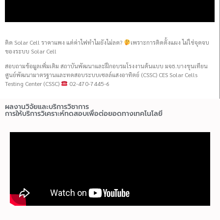
ติด Solar Cell ราคาแพง แต่ค่าไฟทำไมยังไม่ลด?
เพราะการติดตั้งแผง ไม่ใช่จุดจบ
ของระบบ Solar Cell
สอบถามข้อมูลเพิ่มเติม สถาบันพัฒนาและฝึกอบรมโรงงานต้นแบบ มจธ.บางขุนเทียน
ศูนย์พัฒนามาตรฐานและทดสอบระบบเซลล์แสงอาทิตย์ (CSSC) CES Solar Cells
Testing Center (CSSC)
02-470-7445-6
ผลงานวิจัยและบริการวิชาการ
การให้บริการวิเคราะห์ทดสอบเพื่อต่อยอดทางเทคโนโลยี