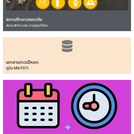
สถานศึกษาปลอดภัย
สนง.สทภ.มจธ.บางขุนเทียน
เอกสารดาวน์โหลด
คู่มือ MIS-PDTI