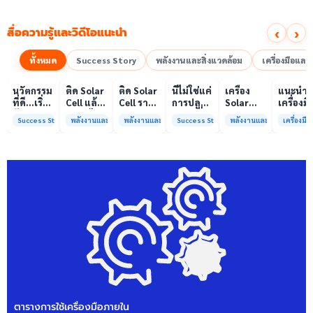
‹
›
สื่อความรู้และวิดีโอแนะนำ
ทั้งหมด
Success Story
พลังงานและสิ่งแวดล้อม
เครื่องมือแล
00:10
00:10
00:08
01:00
เล่นวิดีโอ
เล่นวิดีโอ
เล่นวิดีโอ
เล่นวิดีโอ
เล่นวิดีโอ
เล่น
นวัตกรรม
ติด Solar
ติด Solar
นี่ไม่ใช่แค่
เครื่อง
แนะนำ
ที่ดี…เริ่ม
Cell แล้ว
Cell ราคา
การปลูก
Solar
เครื่องมื
ต้นจาก
ลดค่าไฟ
แพง แต่
ผักแต่นี่
Simulator
วิเคราะห
Success Story
พลังงานและสิ่งแวดล้อม
พลังงานและสิ่งแวดล้อม
Success Story
พลังงานและสิ่งแวดล้อม
เครื่องม
ความร่วม
ได้จริง
ค่าไฟ
คือการ
มาตรฐาน
ทดสอบ
มือที่ใช่
หรือไม่?
ทำไมยัง
“ปลูก
Class A+
ของห้อง
ไม่ลด?
อนาคต”
ได้รับการ
ปฏิบัติ
ให้ป่า
รับรอง
การกลา
ต้นน้ำและ
มาตรฐาน
เพื่อการ
ชุมชน
ISO/IEC17025
วิเคราะห
พร้อมให้
กระบวน
บริการ
และสิ่ง
แล้ว
แวดล้อ
สรบ.มจ
ตารางการใช้เครื่องมือภายใน