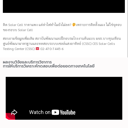
ติด Solar Cell ราคาแพง แต่ค่าไฟทำไมยังไม่ลด?
เพราะการติดตั้งแผง ไม่ใช่จุดจบ
ของระบบ Solar Cell
สอบถามข้อมูลเพิ่มเติม สถาบันพัฒนาและฝึกอบรมโรงงานต้นแบบ มจธ.บางขุนเทียน
ศูนย์พัฒนามาตรฐานและทดสอบระบบเซลล์แสงอาทิตย์ (CSSC) CES Solar Cells
Testing Center (CSSC)
02-470-7445-6
ผลงานวิจัยและบริการวิชาการ
การให้บริการวิเคราะห์ทดสอบเพื่อต่อยอดทางเทคโนโลยี