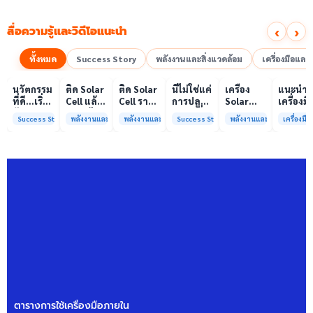
‹
›
สื่อความรู้และวิดีโอแนะนำ
ทั้งหมด
Success Story
พลังงานและสิ่งแวดล้อม
เครื่องมือแล
00:10
00:10
00:08
01:00
เล่นวิดีโอ
เล่นวิดีโอ
เล่นวิดีโอ
เล่นวิดีโอ
เล่นวิดีโอ
เล่น
นวัตกรรม
ติด Solar
ติด Solar
นี่ไม่ใช่แค่
เครื่อง
แนะนำ
ที่ดี…เริ่ม
Cell แล้ว
Cell ราคา
การปลูก
Solar
เครื่องมื
ต้นจาก
ลดค่าไฟ
แพง แต่
ผักแต่นี่
Simulator
วิเคราะห
Success Story
พลังงานและสิ่งแวดล้อม
พลังงานและสิ่งแวดล้อม
Success Story
พลังงานและสิ่งแวดล้อม
เครื่องม
ความร่วม
ได้จริง
ค่าไฟ
คือการ
มาตรฐาน
ทดสอบ
มือที่ใช่
หรือไม่?
ทำไมยัง
“ปลูก
Class A+
ของห้อง
ไม่ลด?
อนาคต”
ได้รับการ
ปฏิบัติ
ให้ป่า
รับรอง
การกลา
ต้นน้ำและ
มาตรฐาน
เพื่อการ
ชุมชน
ISO/IEC17025
วิเคราะห
พร้อมให้
กระบวน
บริการ
และสิ่ง
แล้ว
แวดล้อ
สรบ.มจ
ตารางการใช้เครื่องมือภายใน