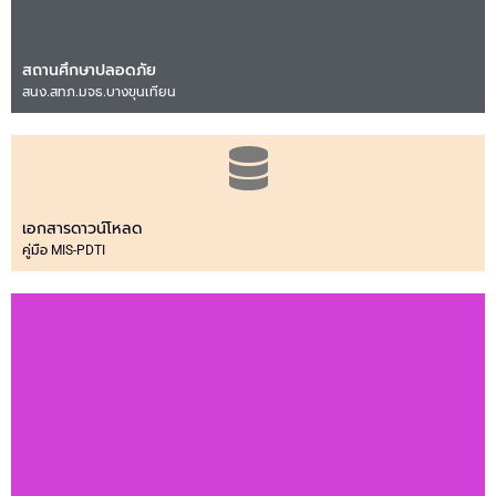
สถานศึกษาปลอดภัย
สนง.สทภ.มจธ.บางขุนเทียน
เอกสารดาวน์โหลด
คู่มือ MIS-PDTI