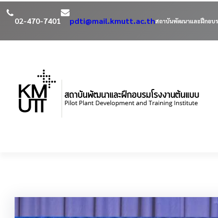
ข้าม
ไป
02-470-7401
pdti@mail.kmutt.ac.th
สถาบันพัฒนาและฝึกอบร
ยัง
เนื้อหา