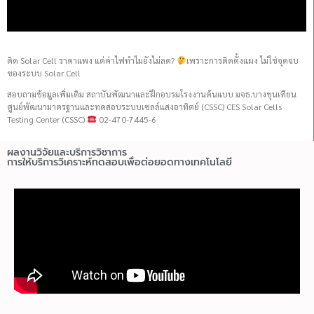
ติด Solar Cell ราคาแพง แต่ค่าไฟทำไมยังไม่ลด?
เพราะการติดตั้งแผง ไม่ใช่จุดจบ
ของระบบ Solar Cell
สอบถามข้อมูลเพิ่มเติม สถาบันพัฒนาและฝึกอบรมโรงงานต้นแบบ มจธ.บางขุนเทียน
ศูนย์พัฒนามาตรฐานและทดสอบระบบเซลล์แสงอาทิตย์ (CSSC) CES Solar Cells
Testing Center (CSSC)
02-470-7445-6
ผลงานวิจัยและบริการวิชาการ
การให้บริการวิเคราะห์ทดสอบเพื่อต่อยอดทางเทคโนโลยี