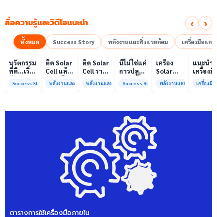
‹
›
สื่อความรู้และวิดีโอแนะนำ
ทั้งหมด
Success Story
พลังงานและสิ่งแวดล้อม
เครื่องมือแล
00:10
00:10
00:08
01:00
เล่นวิดีโอ
เล่นวิดีโอ
เล่นวิดีโอ
เล่นวิดีโอ
เล่นวิดีโอ
เล่น
นวัตกรรม
ติด Solar
ติด Solar
นี่ไม่ใช่แค่
เครื่อง
แนะนำ
ที่ดี…เริ่ม
Cell แล้ว
Cell ราคา
การปลูก
Solar
เครื่องมื
ต้นจาก
ลดค่าไฟ
แพง แต่
ผักแต่นี่
Simulator
วิเคราะห
Success Story
พลังงานและสิ่งแวดล้อม
พลังงานและสิ่งแวดล้อม
Success Story
พลังงานและสิ่งแวดล้อม
เครื่องม
ความร่วม
ได้จริง
ค่าไฟ
คือการ
มาตรฐาน
ทดสอบ
มือที่ใช่
หรือไม่?
ทำไมยัง
“ปลูก
Class A+
ของห้อง
ไม่ลด?
อนาคต”
ได้รับการ
ปฏิบัติ
ให้ป่า
รับรอง
การกลา
ต้นน้ำและ
มาตรฐาน
เพื่อการ
ชุมชน
ISO/IEC17025
วิเคราะห
พร้อมให้
กระบวน
บริการ
และสิ่ง
แล้ว
แวดล้อ
สรบ.มจ
ตารางการใช้เครื่องมือภายใน