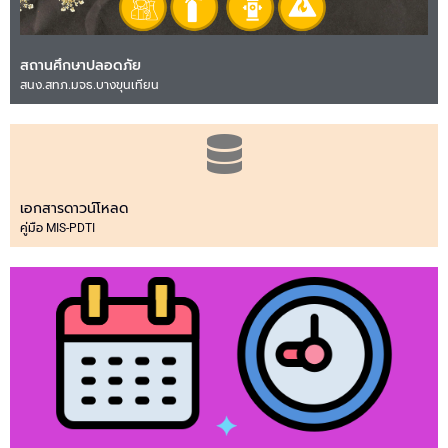
สถานศึกษาปลอดภัย
สนง.สทภ.มจธ.บางขุนเทียน
เอกสารดาวน์โหลด
คู่มือ MIS-PDTI